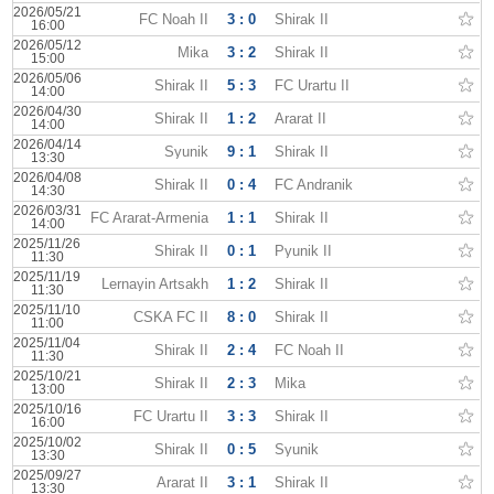
2026/05/21
FC Noah II
3 : 0
Shirak II
16:00
2026/05/12
Mika
3 : 2
Shirak II
15:00
2026/05/06
Shirak II
5 : 3
FC Urartu II
14:00
2026/04/30
Shirak II
1 : 2
Ararat II
14:00
2026/04/14
Syunik
9 : 1
Shirak II
13:30
2026/04/08
Shirak II
0 : 4
FC Andranik
14:30
2026/03/31
FC Ararat-Armenia
1 : 1
Shirak II
14:00
2025/11/26
Shirak II
0 : 1
Pyunik II
11:30
2025/11/19
Lernayin Artsakh
1 : 2
Shirak II
11:30
2025/11/10
CSKA FC II
8 : 0
Shirak II
11:00
2025/11/04
Shirak II
2 : 4
FC Noah II
11:30
2025/10/21
Shirak II
2 : 3
Mika
13:00
2025/10/16
FC Urartu II
3 : 3
Shirak II
16:00
2025/10/02
Shirak II
0 : 5
Syunik
13:30
2025/09/27
Ararat II
3 : 1
Shirak II
13:30