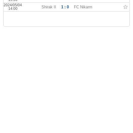
2024/05/04
Shirak II
1 : 0
FC Nikarm
14:00