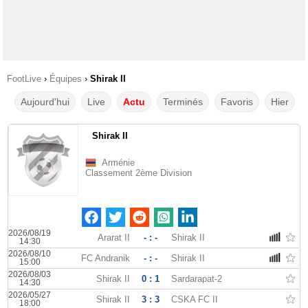
FootLive
›
Équipes
›
Shirak II
Aujourd'hui
Live
Actu
Terminés
Favoris
Hier
Shirak II
Arménie
Classement 2ème Division
2026/08/19
Ararat II
- : -
Shirak II
14:30
2026/08/10
FC Andranik
- : -
Shirak II
15:00
2026/08/03
Shirak II
0 : 1
Sardarapat-2
14:30
2026/05/27
Shirak II
3 : 3
CSKA FC II
18:00