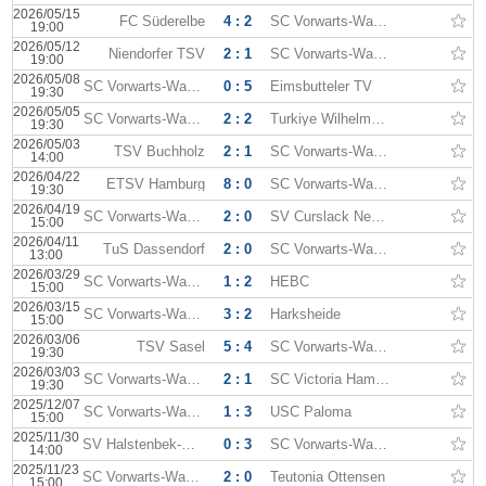
2026/05/15
FC Süderelbe
4 : 2
SC Vorwarts-Wacker
19:00
2026/05/12
Niendorfer TSV
2 : 1
SC Vorwarts-Wacker
19:00
2026/05/08
SC Vorwarts-Wacker
0 : 5
Eimsbutteler TV
19:30
2026/05/05
SC Vorwarts-Wacker
2 : 2
Turkiye Wilhelmsburg
19:30
2026/05/03
TSV Buchholz
2 : 1
SC Vorwarts-Wacker
14:00
2026/04/22
ETSV Hamburg
8 : 0
SC Vorwarts-Wacker
19:30
2026/04/19
SC Vorwarts-Wacker
2 : 0
SV Curslack Neuengamme
15:00
2026/04/11
TuS Dassendorf
2 : 0
SC Vorwarts-Wacker
13:00
2026/03/29
SC Vorwarts-Wacker
1 : 2
HEBC
15:00
2026/03/15
SC Vorwarts-Wacker
3 : 2
Harksheide
15:00
2026/03/06
TSV Sasel
5 : 4
SC Vorwarts-Wacker
19:30
2026/03/03
SC Vorwarts-Wacker
2 : 1
SC Victoria Hamburg
19:30
2025/12/07
SC Vorwarts-Wacker
1 : 3
USC Paloma
15:00
2025/11/30
SV Halstenbek-Rellingen
0 : 3
SC Vorwarts-Wacker
14:00
2025/11/23
SC Vorwarts-Wacker
2 : 0
Teutonia Ottensen
15:00