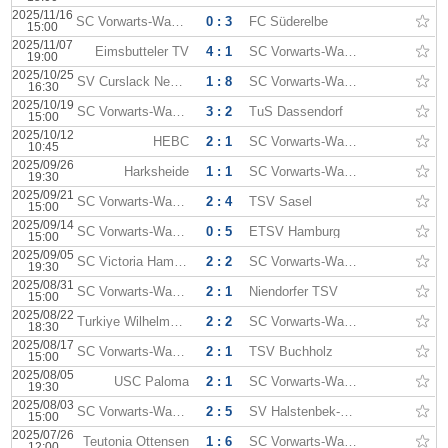
2025/11/16
SC Vorwarts-Wacker
0 : 3
FC Süderelbe
15:00
2025/11/07
Eimsbutteler TV
4 : 1
SC Vorwarts-Wacker
19:00
2025/10/25
SV Curslack Neuengamme
1 : 8
SC Vorwarts-Wacker
16:30
2025/10/19
SC Vorwarts-Wacker
3 : 2
TuS Dassendorf
15:00
2025/10/12
HEBC
2 : 1
SC Vorwarts-Wacker
10:45
2025/09/26
Harksheide
1 : 1
SC Vorwarts-Wacker
19:30
2025/09/21
SC Vorwarts-Wacker
2 : 4
TSV Sasel
15:00
2025/09/14
SC Vorwarts-Wacker
0 : 5
ETSV Hamburg
15:00
2025/09/05
SC Victoria Hamburg
2 : 2
SC Vorwarts-Wacker
19:30
2025/08/31
SC Vorwarts-Wacker
2 : 1
Niendorfer TSV
15:00
2025/08/22
Turkiye Wilhelmsburg
2 : 2
SC Vorwarts-Wacker
18:30
2025/08/17
SC Vorwarts-Wacker
2 : 1
TSV Buchholz
15:00
2025/08/05
USC Paloma
2 : 1
SC Vorwarts-Wacker
19:30
2025/08/03
SC Vorwarts-Wacker
2 : 5
SV Halstenbek-Rellingen
15:00
2025/07/26
Teutonia Ottensen
1 : 6
SC Vorwarts-Wacker
12:00