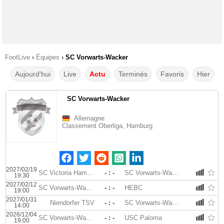
FootLive
›
Équipes
›
SC Vorwarts-Wacker
Aujourd'hui
Live
Actu
Terminés
Favoris
Hier
SC Vorwarts-Wacker
Allemagne
Classement Oberliga, Hamburg
2027/02/19
SC Victoria Hamburg
- : -
SC Vorwarts-Wacker
19:30
2027/02/12
SC Vorwarts-Wacker
- : -
HEBC
19:00
2027/01/31
Niendorfer TSV
- : -
SC Vorwarts-Wacker
14:00
2026/12/04
SC Vorwarts-Wacker
- : -
USC Paloma
19:00