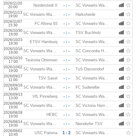
2026/11/20
Norderstedt II
- : -
SC Vorwarts-Wacker
20:00
2026/11/13
SC Vorwarts-Wacker
- : -
Harksheide
19:00
2026/11/07
FC Altona 93
- : -
SC Vorwarts-Wacker
15:30
2026/10/30
SC Vorwarts-Wacker
- : -
TSV Buchholz
19:00
2026/10/23
ETSV Hamburg
- : -
SC Vorwarts-Wacker
19:30
2026/10/16
SC Vorwarts-Wacker
- : -
SC Concordia Hambourg
19:00
2026/10/10
Teutonia Ottensen
- : -
SC Vorwarts-Wacker
17:00
2026/10/02
SC Vorwarts-Wacker
- : -
TuS Dassendorf
19:00
2026/09/27
TSV Sasel
- : -
SC Vorwarts-Wacker
11:00
2026/09/18
SC Vorwarts-Wacker
- : -
FC Süderelbe
19:00
2026/09/13
VfL Pinneberg
- : -
SC Vorwarts-Wacker
13:00
2026/09/04
SC Vorwarts-Wacker
- : -
SC Victoria Hamburg
19:00
2026/08/28
HEBC
- : -
SC Vorwarts-Wacker
19:00
2026/08/14
SC Vorwarts-Wacker
- : -
Niendorfer TSV
19:00
2026/08/02
USC Paloma
1 : 2
SC Vorwarts-Wacker
10:45