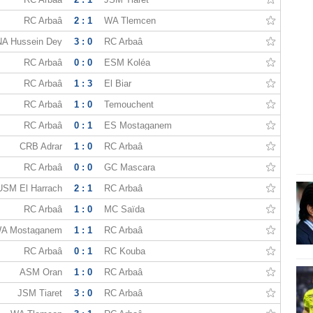
RC Arbaâ
2 : 1
WA Tlemcen
NA Hussein Dey
3 : 0
RC Arbaâ
RC Arbaâ
0 : 0
ESM Koléa
RC Arbaâ
1 : 3
El Biar
RC Arbaâ
1 : 0
Temouchent
RC Arbaâ
0 : 1
ES Mostaganem
CRB Adrar
1 : 0
RC Arbaâ
RC Arbaâ
0 : 0
GC Mascara
USM El Harrach
2 : 1
RC Arbaâ
RC Arbaâ
1 : 0
MC Saïda
A Mostaganem
1 : 1
RC Arbaâ
RC Arbaâ
0 : 1
RC Kouba
ASM Oran
1 : 0
RC Arbaâ
JSM Tiaret
3 : 0
RC Arbaâ