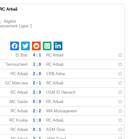
RC Arbaâ
Algérie
lassement Ligue 2
El Biar
4 : 1
RC Arbaâ
Temouchent
1 : 0
RC Arbaâ
RC Arbaâ
2 : 0
CRB Adrar
GC Mascara
2 : 1
RC Arbaâ
RC Arbaâ
2 : 0
USM El Harrach
MC Saïda
0 : 0
RC Arbaâ
RC Arbaâ
2 : 2
WA Mostaganem
RC Kouba
1 : 0
RC Arbaâ
RC Arbaâ
0 : 1
ASM Oran
RC Arbaâ
2 : 1
JSM Tiaret