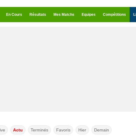
En Cours
Résultats
Mes Matchs
Equipes
Compétitions
L
ive
Actu
Terminés
Favoris
Hier
Demain