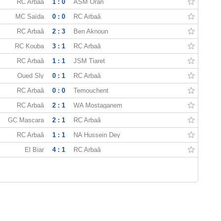
RC Arbaâ
1 : 0
ASM Oran
MC Saïda
0 : 0
RC Arbaâ
RC Arbaâ
2 : 3
Ben Aknoun
RC Kouba
3 : 1
RC Arbaâ
RC Arbaâ
1 : 1
JSM Tiaret
Oued Sly
0 : 1
RC Arbaâ
RC Arbaâ
0 : 0
Temouchent
RC Arbaâ
2 : 1
WA Mostaganem
GC Mascara
2 : 1
RC Arbaâ
RC Arbaâ
1 : 1
NA Hussein Dey
El Biar
4 : 1
RC Arbaâ