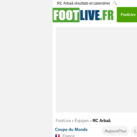
RC Arbaâ résultats et calendrier
🔍
FootLive
FootLive
›
Équipes
›
RC Arbaâ
Coupe du Monde
Aujourd'hui
L
France