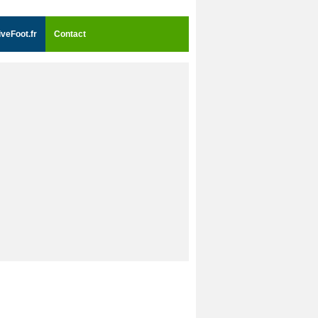
iveFoot.fr
Contact