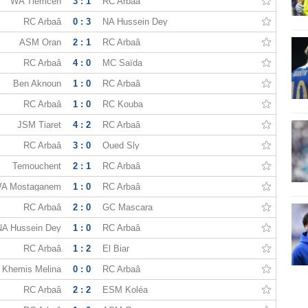
WA Tlemcen
3 : 1
RC Arbaâ
RC Arbaâ
0 : 3
NA Hussein Dey
ASM Oran
2 : 1
RC Arbaâ
RC Arbaâ
4 : 0
MC Saïda
Ben Aknoun
1 : 0
RC Arbaâ
RC Arbaâ
1 : 0
RC Kouba
JSM Tiaret
4 : 2
RC Arbaâ
RC Arbaâ
3 : 0
Oued Sly
Temouchent
2 : 1
RC Arbaâ
A Mostaganem
1 : 0
RC Arbaâ
RC Arbaâ
2 : 0
GC Mascara
NA Hussein Dey
1 : 0
RC Arbaâ
RC Arbaâ
1 : 2
El Biar
Khemis Melina
0 : 0
RC Arbaâ
RC Arbaâ
2 : 2
ESM Koléa