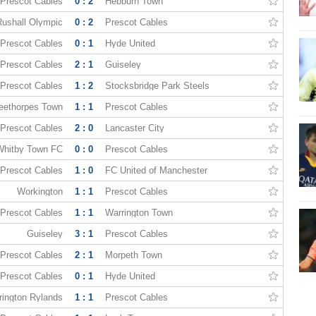
Prescot Cables
0 : 2
Hebburn Town
ushall Olympic
0 : 2
Prescot Cables
Prescot Cables
0 : 1
Hyde United
Prescot Cables
2 : 1
Guiseley
Prescot Cables
1 : 2
Stocksbridge Park Steels
eethorpes Town
1 : 1
Prescot Cables
Prescot Cables
2 : 0
Lancaster City
Whitby Town FC
0 : 0
Prescot Cables
Prescot Cables
1 : 0
FC United of Manchester
Workington
1 : 1
Prescot Cables
Prescot Cables
1 : 1
Warrington Town
Guiseley
3 : 1
Prescot Cables
Prescot Cables
2 : 1
Morpeth Town
Prescot Cables
0 : 1
Hyde United
rington Rylands
1 : 1
Prescot Cables