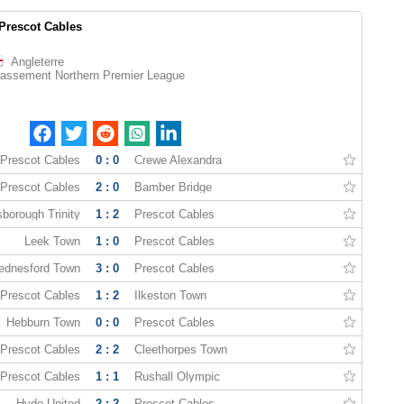
Prescot Cables
Angleterre
lassement Northern Premier League
Prescot Cables
0 : 0
Crewe Alexandra
Prescot Cables
2 : 0
Bamber Bridge
borough Trinity
1 : 2
Prescot Cables
Leek Town
1 : 0
Prescot Cables
ednesford Town
3 : 0
Prescot Cables
Prescot Cables
1 : 2
Ilkeston Town
Hebburn Town
0 : 0
Prescot Cables
Prescot Cables
2 : 2
Cleethorpes Town
Prescot Cables
1 : 1
Rushall Olympic
Hyde United
2 : 2
Prescot Cables