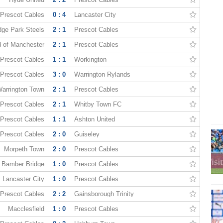
Prescot Cables
0 : 4
Lancaster City
dge Park Steels
2 : 1
Prescot Cables
d of Manchester
2 : 1
Prescot Cables
Prescot Cables
1 : 1
Workington
Prescot Cables
3 : 0
Warrington Rylands
arrington Town
2 : 1
Prescot Cables
Prescot Cables
2 : 1
Whitby Town FC
Prescot Cables
1 : 1
Ashton United
Prescot Cables
2 : 0
Guiseley
Morpeth Town
2 : 0
Prescot Cables
Bamber Bridge
1 : 0
Prescot Cables
Lancaster City
1 : 0
Prescot Cables
Prescot Cables
2 : 2
Gainsborough Trinity
Macclesfield
1 : 0
Prescot Cables