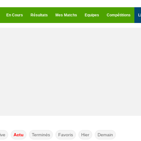
En Cours
Résultats
Mes Matchs
Equipes
Compétitions
L
ive
Actu
Terminés
Favoris
Hier
Demain