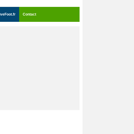
iveFoot.fr
Contact