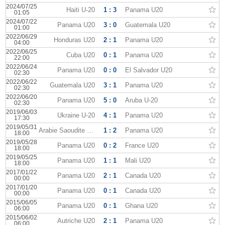
2024/07/25
Haiti U-20
1 : 3
Panama U20
01:05
2024/07/22
Panama U20
3 : 0
Guatemala U20
01:00
2022/06/29
Honduras U20
2 : 1
Panama U20
04:00
2022/06/25
Cuba U20
0 : 1
Panama U20
22:00
2022/06/24
Panama U20
0 : 0
El Salvador U20
02:30
2022/06/22
Guatemala U20
3 : 1
Panama U20
02:30
2022/06/20
Panama U20
5 : 0
Aruba U-20
02:30
2019/06/03
Ukraine U-20
4 : 1
Panama U20
17:30
2019/05/31
Arabie Saoudite U20
1 : 2
Panama U20
18:00
2019/05/28
Panama U20
0 : 2
France U20
18:00
2019/05/25
Panama U20
1 : 1
Mali U20
18:00
2017/01/22
Panama U20
2 : 1
Canada U20
00:00
2017/01/20
Panama U20
0 : 1
Canada U20
00:00
2015/06/05
Panama U20
0 : 1
Ghana U20
06:00
2015/06/02
Autriche U20
2 : 1
Panama U20
06:00