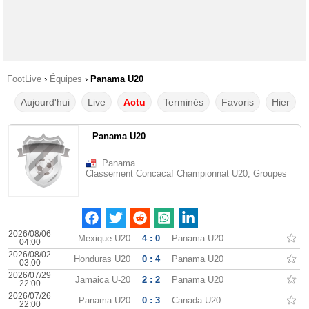
FootLive
›
Équipes
›
Panama U20
Aujourd'hui
Live
Actu
Terminés
Favoris
Hier
Panama U20
Panama
Classement Concacaf Championnat U20, Groupes
2026/08/06
Mexique U20
4 : 0
Panama U20
04:00
2026/08/02
Honduras U20
0 : 4
Panama U20
03:00
2026/07/29
Jamaica U-20
2 : 2
Panama U20
22:00
2026/07/26
Panama U20
0 : 3
Canada U20
22:00