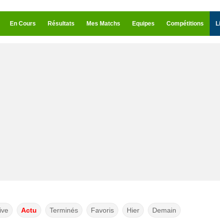
En Cours
Résultats
Mes Matchs
Equipes
Compétitions
L
ive
Actu
Terminés
Favoris
Hier
Demain