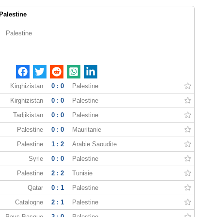
Palestine
Palestine
Kirghizistan
0 : 0
Palestine
Kirghizistan
0 : 0
Palestine
Tadjikistan
0 : 0
Palestine
Palestine
0 : 0
Mauritanie
Palestine
1 : 2
Arabie Saoudite
Syrie
0 : 0
Palestine
Palestine
2 : 2
Tunisie
Qatar
0 : 1
Palestine
Catalogne
2 : 1
Palestine
Pays Basque
3 : 0
Palestine