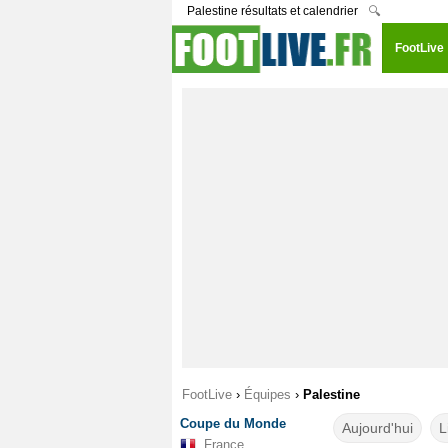
Palestine résultats et calendrier
🔍
FootLive
FootLive
›
Équipes
›
Palestine
Coupe du Monde
Aujourd'hui
L
France