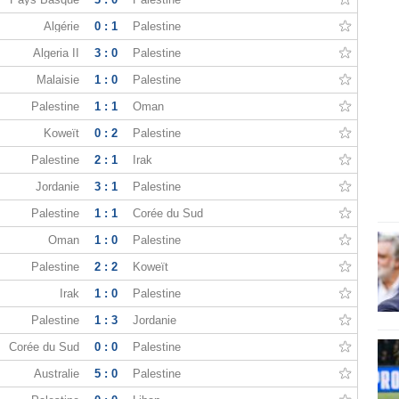
Algérie
0 : 1
Palestine
Algeria II
3 : 0
Palestine
Malaisie
1 : 0
Palestine
Palestine
1 : 1
Oman
Koweït
0 : 2
Palestine
Palestine
2 : 1
Irak
Jordanie
3 : 1
Palestine
Palestine
1 : 1
Corée du Sud
Oman
1 : 0
Palestine
Palestine
2 : 2
Koweït
Irak
1 : 0
Palestine
Palestine
1 : 3
Jordanie
Corée du Sud
0 : 0
Palestine
Australie
5 : 0
Palestine