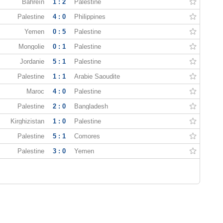
Bahreïn
1 : 2
Palestine
Palestine
4 : 0
Philippines
Yemen
0 : 5
Palestine
Mongolie
0 : 1
Palestine
Jordanie
5 : 1
Palestine
Palestine
1 : 1
Arabie Saoudite
Maroc
4 : 0
Palestine
Palestine
2 : 0
Bangladesh
Kirghizistan
1 : 0
Palestine
Palestine
5 : 1
Comores
Palestine
3 : 0
Yemen