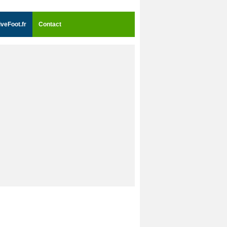
iveFoot.fr
Contact