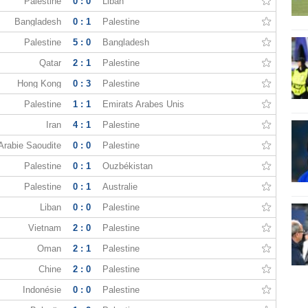
Palestine
0 : 0
Liban
Bangladesh
0 : 1
Palestine
Palestine
5 : 0
Bangladesh
Qatar
2 : 1
Palestine
Hong Kong
0 : 3
Palestine
Palestine
1 : 1
Émirats Arabes Unis
Iran
4 : 1
Palestine
Arabie Saoudite
0 : 0
Palestine
Palestine
0 : 1
Ouzbékistan
Palestine
0 : 1
Australie
Liban
0 : 0
Palestine
Vietnam
2 : 0
Palestine
Oman
2 : 1
Palestine
Chine
2 : 0
Palestine
Indonésie
0 : 0
Palestine