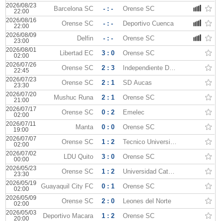
2026/08/23
Barcelona SC
- : -
Orense SC
22:00
2026/08/16
Orense SC
- : -
Deportivo Cuenca
22:00
2026/08/09
Delfin
- : -
Orense SC
23:00
2026/08/01
Libertad EC
3 : 0
Orense SC
02:00
2026/07/26
Orense SC
2 : 3
Independiente Del Valle
22:45
2026/07/23
Orense SC
2 : 1
SD Aucas
23:30
2026/07/20
Mushuc Runa
2 : 1
Orense SC
21:00
2026/07/17
Orense SC
0 : 2
Emelec
02:00
2026/07/11
Manta
0 : 0
Orense SC
19:00
2026/07/07
Orense SC
1 : 2
Tecnico Universitario
02:00
2026/07/02
LDU Quito
3 : 0
Orense SC
00:00
2026/05/23
Orense SC
1 : 2
Universidad Catolica Quito
23:30
2026/05/19
Guayaquil City FC
0 : 1
Orense SC
02:00
2026/05/09
Orense SC
2 : 0
Leones del Norte
02:00
2026/05/03
Deportivo Macara
1 : 2
Orense SC
20:00