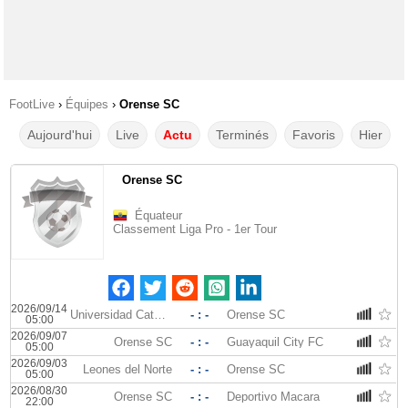
FootLive
›
Équipes
›
Orense SC
Aujourd'hui
Live
Actu
Terminés
Favoris
Hier
Orense SC
Équateur
Classement Liga Pro - 1er Tour
2026/09/14
Universidad Catolica Quito
- : -
Orense SC
05:00
2026/09/07
Orense SC
- : -
Guayaquil City FC
05:00
2026/09/03
Leones del Norte
- : -
Orense SC
05:00
2026/08/30
Orense SC
- : -
Deportivo Macara
22:00