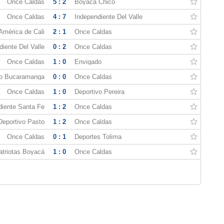
Once Caldas
5 : 2
Boyacá Chicó
Once Caldas
4 : 7
Independiente Del Valle
América de Cali
2 : 1
Once Caldas
diente Del Valle
0 : 2
Once Caldas
Once Caldas
1 : 0
Envigado
co Bucaramanga
0 : 0
Once Caldas
Once Caldas
1 : 0
Deportivo Pereira
diente Santa Fe
1 : 2
Once Caldas
Deportivo Pasto
1 : 2
Once Caldas
Once Caldas
0 : 1
Deportes Tolima
atriotas Boyacá
1 : 0
Once Caldas