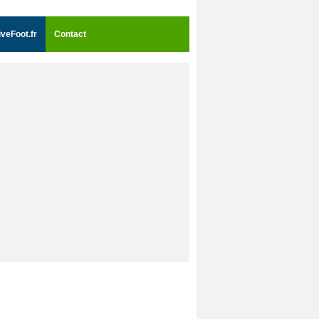
iveFoot.fr
Contact