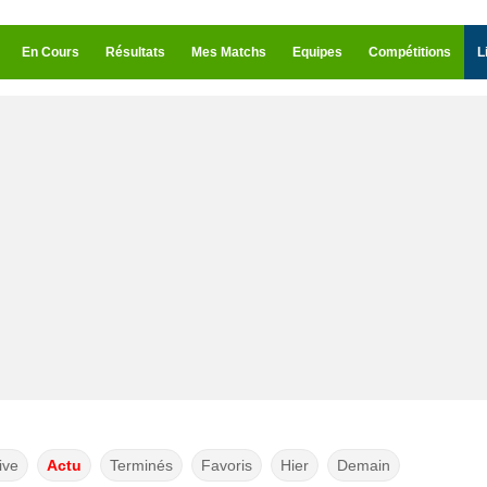
En Cours
Résultats
Mes Matchs
Equipes
Compétitions
L
ive
Actu
Terminés
Favoris
Hier
Demain