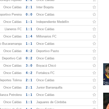
Once Caldas
2 : 1
Inter Bogota
eportivo Pereira
0 : 0
Once Caldas
Once Caldas
1 : 1
Independiente Medellín
Llaneros FC
1 : 1
Once Caldas
Once Caldas
1 : 4
Millonarios FC
co Bucaramanga
1 : 1
Once Caldas
Once Caldas
4 : 2
Deportivo Pasto
Deportivo Cali
0 : 2
Once Caldas
Once Caldas
3 : 0
Boyacá Chicó
Once Caldas
4 : 2
Fortaleza FC
Deportes Tolima
2 : 1
Once Caldas
Once Caldas
2 : 1
Junior Barranquilla
lianza Petrolera
1 : 1
Once Caldas
Once Caldas
1 : 1
Jaguares de Córdoba