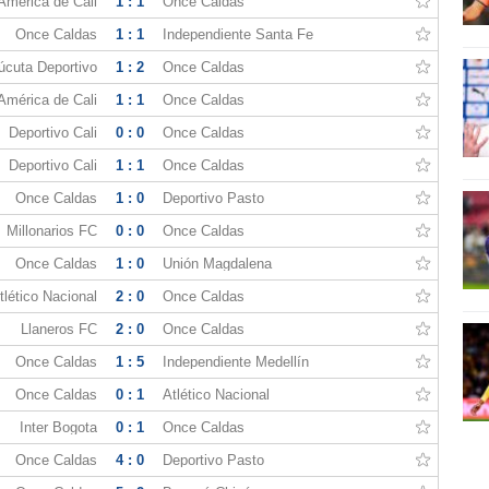
América de Cali
1 : 1
Once Caldas
Once Caldas
1 : 1
Independiente Santa Fe
úcuta Deportivo
1 : 2
Once Caldas
América de Cali
1 : 1
Once Caldas
Deportivo Cali
0 : 0
Once Caldas
Deportivo Cali
1 : 1
Once Caldas
Once Caldas
1 : 0
Deportivo Pasto
Millonarios FC
0 : 0
Once Caldas
Once Caldas
1 : 0
Unión Magdalena
tlético Nacional
2 : 0
Once Caldas
Llaneros FC
2 : 0
Once Caldas
Once Caldas
1 : 5
Independiente Medellín
Once Caldas
0 : 1
Atlético Nacional
Inter Bogota
0 : 1
Once Caldas
Once Caldas
4 : 0
Deportivo Pasto