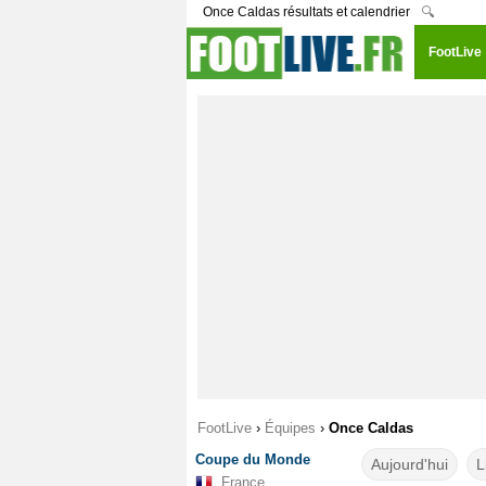
Once Caldas résultats et calendrier
🔍
FootLive
FootLive
›
Équipes
›
Once Caldas
Coupe du Monde
Aujourd'hui
L
France