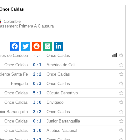
Once Caldas
Colombie
lassement Primera A Clausura
res de Córdoba
- : -
Once Caldas
Once Caldas
0 : 1
América de Cali
diente Santa Fe
2 : 2
Once Caldas
Envigado
0 : 3
Once Caldas
Once Caldas
5 : 1
Cúcuta Deportivo
Once Caldas
3 : 0
Envigado
ior Barranquilla
2 : 2
Once Caldas
Once Caldas
0 : 1
Junior Barranquilla
Once Caldas
1 : 0
Atlético Nacional
ionegro Águilas
2 : 2
Once Caldas