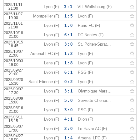
2025/11/11
Lyon (F)
3 : 1
VfL Wolfsbourg (F)
21:00
2025/11/07
Montpellier (F)
1 : 5
Lyon (F)
19:00
2025/11/01
Lyon (F)
1 : 0
Paris FC (F)
21:00
2025/10/18
Lyon (F)
6 : 1
FC Nantes (F)
21:00
2025/10/15
Lyon (F)
3 : 0
St. Pölten-Spratzern (F)
18:45
2025/10/07
Arsenal LFC (F)
1 : 2
Lyon (F)
21:00
2025/10/03
Lens (F)
1 : 8
Lyon (F)
19:00
2025/09/27
Lyon (F)
6 : 1
PSG (F)
21:00
2025/09/20
Saint-Etienne (F)
0 : 2
Lyon (F)
15:30
2025/09/07
Lyon (F)
3 : 1
Olympique Marseille (F)
17:30
2025/08/09
Lyon (F)
5 : 0
Servette Chenois (F)
15:00
2025/05/16
Lyon (F)
3 : 0
PSG (F)
21:00
2025/05/11
Lyon (F)
4 : 1
Dijon (F)
15:15
2025/05/07
Lyon (F)
2 : 0
Le Havre AC (F)
17:00
2025/04/27
Lyon (F)
1 : 4
Arsenal LFC (F)
18:00