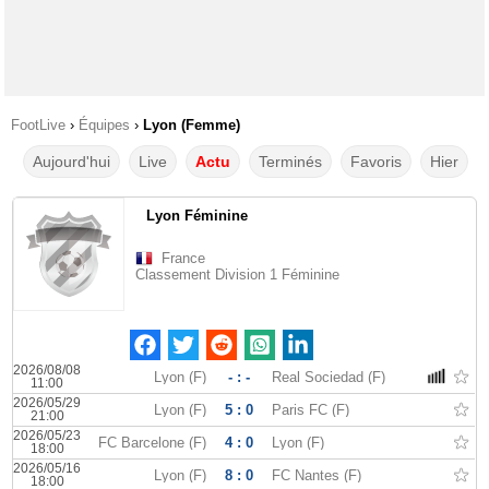
FootLive
›
Équipes
›
Lyon (Femme)
Aujourd'hui
Live
Actu
Terminés
Favoris
Hier
Lyon Féminine
France
Classement Division 1 Féminine
2026/08/08
Lyon (F)
- : -
Real Sociedad (F)
11:00
2026/05/29
Lyon (F)
5 : 0
Paris FC (F)
21:00
2026/05/23
FC Barcelone (F)
4 : 0
Lyon (F)
18:00
2026/05/16
Lyon (F)
8 : 0
FC Nantes (F)
18:00