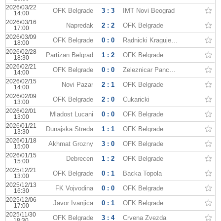
2026/03/22
OFK Belgrade
3 : 3
IMT Novi Beograd
14:00
2026/03/16
Napredak
2 : 2
OFK Belgrade
17:00
2026/03/09
OFK Belgrade
0 : 0
Radnicki Kragujevac
18:00
2026/02/28
Partizan Belgrad
1 : 2
OFK Belgrade
18:30
2026/02/21
OFK Belgrade
0 : 0
Zeleznicar Pancevo
14:00
2026/02/15
Novi Pazar
2 : 1
OFK Belgrade
14:00
2026/02/09
OFK Belgrade
2 : 0
Cukaricki
13:00
2026/02/01
Mladost Lucani
0 : 0
OFK Belgrade
13:00
2026/01/21
Dunajska Streda
1 : 1
OFK Belgrade
13:30
2026/01/18
Akhmat Grozny
3 : 0
OFK Belgrade
15:00
2026/01/15
Debrecen
1 : 2
OFK Belgrade
15:00
2025/12/21
OFK Belgrade
0 : 1
Backa Topola
13:00
2025/12/13
FK Vojvodina
0 : 0
OFK Belgrade
16:30
2025/12/06
Javor Ivanjica
0 : 1
OFK Belgrade
17:00
2025/11/30
OFK Belgrade
3 : 4
Crvena Zvezda
18:30