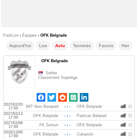
FootLive
›
Équipes
›
OFK Belgrade
Aujourd'hui
Live
Actu
Terminés
Favoris
Hier
OFK Belgrade
Serbie
Classement Superliga
2027/02/20
IMT Novi Beograd
- : -
OFK Belgrade
17:00
2027/02/13
OFK Belgrade
- : -
Partizan Belgrad
17:00
2027/02/06
FK Zemun
- : -
OFK Belgrade
17:00
2026/12/06
OFK Belgrade
- : -
Cukaricki
17:00