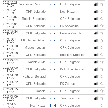
2026/11/28
Zeleznicar Pancevo
- : -
OFK Belgrade
17:00
2026/11/21
OFK Belgrade
- : -
Novi Pazar
17:00
2026/11/07
Radnik Surdulica
- : -
OFK Belgrade
17:00
2026/11/01
OFK Belgrade
- : -
FK Vojvodina
17:00
2026/10/24
OFK Belgrade
- : -
Crvena Zvezda
17:00
2026/10/17
FK Macva Sabac
- : -
OFK Belgrade
17:00
2026/10/10
Mladost Lucani
- : -
OFK Belgrade
17:00
2026/09/19
OFK Belgrade
- : -
Radnicki Kragujevac
17:00
2026/09/12
Radnicki Nis
- : -
OFK Belgrade
17:00
2026/09/05
OFK Belgrade
- : -
IMT Novi Beograd
17:00
2026/08/29
Partizan Belgrad
- : -
OFK Belgrade
17:00
2026/08/22
OFK Belgrade
- : -
FK Zemun
17:00
2026/08/15
Cukaricki
- : -
OFK Belgrade
17:00
2026/08/09
OFK Belgrade
- : -
Zeleznicar Pancevo
21:00
2026/08/01
Novi Pazar
1 : 4
OFK Belgrade
20:00