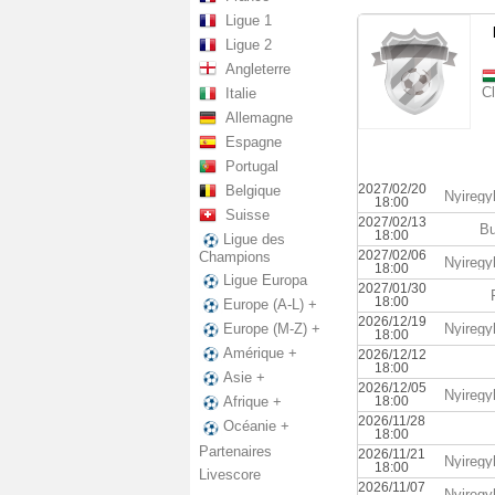
Ligue 1
Ligue 2
Angleterre
C
Italie
Allemagne
Espagne
Portugal
2027/02/20
Belgique
Nyiregy
18:00
Suisse
2027/02/13
Bu
18:00
Ligue des
2027/02/06
Champions
Nyiregy
18:00
Ligue Europa
2027/01/30
18:00
Europe (A-L) +
2026/12/19
Nyiregy
Europe (M-Z) +
18:00
Amérique +
2026/12/12
18:00
Asie +
2026/12/05
Nyiregy
18:00
Afrique +
2026/11/28
Océanie +
18:00
Partenaires
2026/11/21
Nyiregy
18:00
Livescore
2026/11/07
Nyiregy