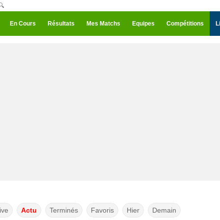
🔍
En Cours
Résultats
Mes Matchs
Equipes
Compétitions
L
ive
Actu
Terminés
Favoris
Hier
Demain