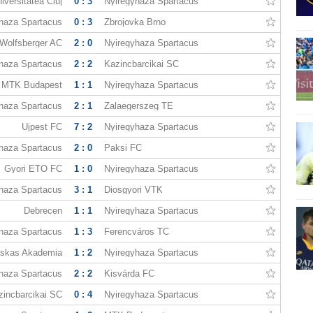
iversitatea Cluj
0 : 3
Nyiregyhaza Spartacus
haza Spartacus
0 : 3
Zbrojovka Brno
Wolfsberger AC
2 : 0
Nyiregyhaza Spartacus
haza Spartacus
2 : 2
Kazincbarcikai SC
MTK Budapest
1 : 1
Nyiregyhaza Spartacus
haza Spartacus
2 : 1
Zalaegerszeg TE
Ujpest FC
7 : 2
Nyiregyhaza Spartacus
haza Spartacus
2 : 0
Paksi FC
Gyori ETO FC
1 : 0
Nyiregyhaza Spartacus
haza Spartacus
3 : 1
Diosgyori VTK
Debrecen
1 : 1
Nyiregyhaza Spartacus
haza Spartacus
1 : 3
Ferencváros TC
skas Akademia
1 : 2
Nyiregyhaza Spartacus
haza Spartacus
2 : 2
Kisvárda FC
zincbarcikai SC
0 : 4
Nyiregyhaza Spartacus