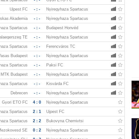
Ujpest FC
- : -
Nyiregyhaza Spartacus
skas Akademia
- : -
Nyiregyhaza Spartacus
haza Spartacus
- : -
Budapest Honvéd
alaegerszeg TE
- : -
Nyiregyhaza Spartacus
haza Spartacus
- : -
Ferencváros TC
Vasas Budapest
- : -
Nyiregyhaza Spartacus
haza Spartacus
- : -
Paksi FC
MTK Budapest
- : -
Nyiregyhaza Spartacus
haza Spartacus
- : -
Kisvárda FC
Debrecen
- : -
Nyiregyhaza Spartacus
Gyori ETO FC
4 : 0
Nyiregyhaza Spartacus
haza Spartacus
2 : 1
Ujpest FC
haza Spartacus
2 : 2
Bukovyna Chernivtsi
ezokovesd SE
0 : 2
Nyiregyhaza Spartacus