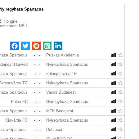
Nyiregyhaza Spartacus
Hongrie
lassement NB I
haza Spartacus
- : -
Puskas Akademia
dapest Honvéd
- : -
Nyiregyhaza Spartacus
haza Spartacus
- : -
Zalaegerszeg TE
Ferencváros TC
- : -
Nyiregyhaza Spartacus
haza Spartacus
- : -
Vasas Budapest
Paksi FC
- : -
Nyiregyhaza Spartacus
haza Spartacus
- : -
MTK Budapest
Kisvárda FC
- : -
Nyiregyhaza Spartacus
haza Spartacus
- : -
Debrecen
haza Spartacus
- : -
Gyori ETO FC