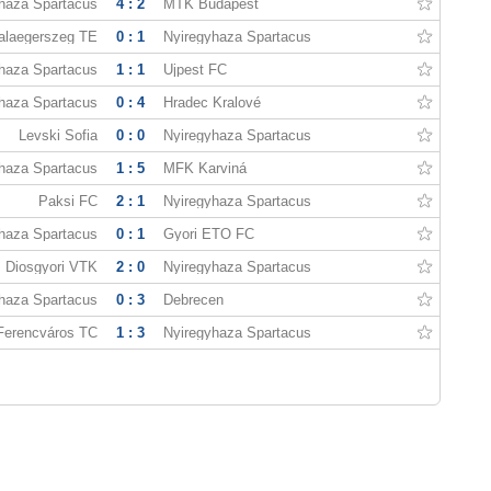
haza Spartacus
4 : 2
MTK Budapest
alaegerszeg TE
0 : 1
Nyiregyhaza Spartacus
haza Spartacus
1 : 1
Ujpest FC
haza Spartacus
0 : 4
Hradec Kralové
Levski Sofia
0 : 0
Nyiregyhaza Spartacus
haza Spartacus
1 : 5
MFK Karviná
Paksi FC
2 : 1
Nyiregyhaza Spartacus
haza Spartacus
0 : 1
Gyori ETO FC
Diosgyori VTK
2 : 0
Nyiregyhaza Spartacus
haza Spartacus
0 : 3
Debrecen
Ferencváros TC
1 : 3
Nyiregyhaza Spartacus