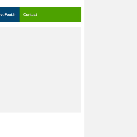
iveFoot.fr
Contact