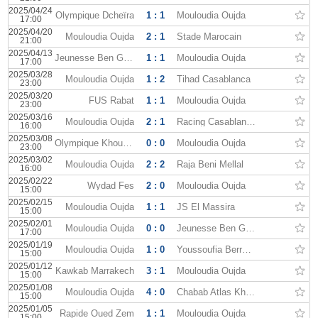
2025/04/24
Olympique Dcheïra
1 : 1
Mouloudia Oujda
17:00
2025/04/20
Mouloudia Oujda
2 : 1
Stade Marocain
21:00
2025/04/13
Jeunesse Ben Guerir
1 : 1
Mouloudia Oujda
17:00
2025/03/28
Mouloudia Oujda
1 : 2
Tihad Casablanca
23:00
2025/03/20
FUS Rabat
1 : 1
Mouloudia Oujda
23:00
2025/03/16
Mouloudia Oujda
2 : 1
Racing Casablanca
16:00
2025/03/08
Olympique Khouribga
0 : 0
Mouloudia Oujda
23:00
2025/03/02
Mouloudia Oujda
2 : 2
Raja Beni Mellal
16:00
2025/02/22
Wydad Fes
2 : 0
Mouloudia Oujda
15:00
2025/02/15
Mouloudia Oujda
1 : 1
JS El Massira
15:00
2025/02/01
Mouloudia Oujda
0 : 0
Jeunesse Ben Guerir
17:00
2025/01/19
Mouloudia Oujda
1 : 0
Youssoufia Berrechid
15:00
2025/01/12
Kawkab Marrakech
3 : 1
Mouloudia Oujda
15:00
2025/01/08
Mouloudia Oujda
4 : 0
Chabab Atlas Khénifra
15:00
2025/01/05
Rapide Oued Zem
1 : 1
Mouloudia Oujda
15:00