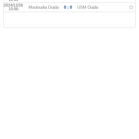
2024/12/28
Mouloudia Oujda
0 : 0
USM Oujda
15:00