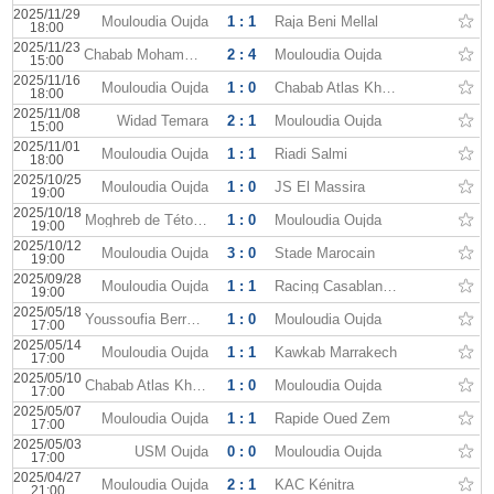
2025/11/29
Mouloudia Oujda
1 : 1
Raja Beni Mellal
18:00
2025/11/23
Chabab Mohammedia
2 : 4
Mouloudia Oujda
15:00
2025/11/16
Mouloudia Oujda
1 : 0
Chabab Atlas Khénifra
18:00
2025/11/08
Widad Temara
2 : 1
Mouloudia Oujda
15:00
2025/11/01
Mouloudia Oujda
1 : 1
Riadi Salmi
18:00
2025/10/25
Mouloudia Oujda
1 : 0
JS El Massira
19:00
2025/10/18
Moghreb de Tétouan
1 : 0
Mouloudia Oujda
19:00
2025/10/12
Mouloudia Oujda
3 : 0
Stade Marocain
19:00
2025/09/28
Mouloudia Oujda
1 : 1
Racing Casablanca
19:00
2025/05/18
Youssoufia Berrechid
1 : 0
Mouloudia Oujda
17:00
2025/05/14
Mouloudia Oujda
1 : 1
Kawkab Marrakech
17:00
2025/05/10
Chabab Atlas Khénifra
1 : 0
Mouloudia Oujda
17:00
2025/05/07
Mouloudia Oujda
1 : 1
Rapide Oued Zem
17:00
2025/05/03
USM Oujda
0 : 0
Mouloudia Oujda
17:00
2025/04/27
Mouloudia Oujda
2 : 1
KAC Kénitra
21:00