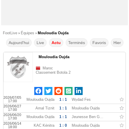
FootLive
›
Équipes
›
Mouloudia Oujda
Aujourd'hui
Live
Actu
Terminés
Favoris
Hier
Mouloudia Oujda
Maroc
Classement Botola 2
2026/07/05
Mouloudia Oujda
1 : 1
Wydad Fes
17:00
2026/06/27
Amal Tiznit
1 : 1
Mouloudia Oujda
17:00
2026/06/20
Mouloudia Oujda
1 : 1
Jeunesse Ben Guerir
17:00
2026/06/14
KAC Kénitra
1 : 0
Mouloudia Oujda
18:00