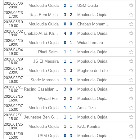
2026/06/06
Mouloudia Oujda
2 : 1
USM Oujda
20:00
2026/05/23
Raja Beni Mellal
3 : 2
Mouloudia Oujda
17:00
2026/05/10
Mouloudia Oujda
0 : 0
Chabab Mohammedia
19:00
2026/05/02
Chabab Atlas Khénifra
4 : 0
Mouloudia Oujda
19:00
2026/04/25
Mouloudia Oujda
0 : 1
Widad Temara
19:00
2026/04/04
Riadi Salmi
1 : 1
Mouloudia Oujda
19:00
2026/03/29
JS El Massira
1 : 1
Mouloudia Oujda
16:00
2026/03/15
Mouloudia Oujda
1 : 3
Moghreb de Tétouan
23:00
2026/03/07
Stade Marocain
1 : 3
Mouloudia Oujda
16:00
2026/02/21
Racing Casablanca
3 : 0
Mouloudia Oujda
16:00
2026/02/15
Wydad Fes
2 : 2
Mouloudia Oujda
16:00
2026/02/07
Mouloudia Oujda
1 : 1
Amal Tiznit
15:00
2026/02/01
Jeunesse Ben Guerir
1 : 1
Mouloudia Oujda
15:00
2026/01/25
Mouloudia Oujda
1 : 1
KAC Kénitra
18:00
2025/12/06
USM Oujda
0 : 3
Mouloudia Oujda
15:00