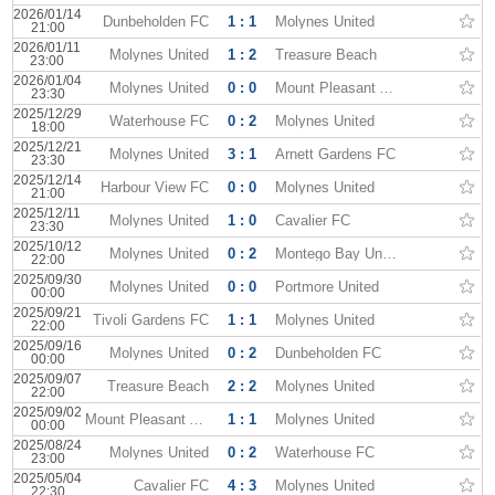
2026/01/14
Dunbeholden FC
1 : 1
Molynes United
21:00
2026/01/11
Molynes United
1 : 2
Treasure Beach
23:00
2026/01/04
Molynes United
0 : 0
Mount Pleasant Academy
23:30
2025/12/29
Waterhouse FC
0 : 2
Molynes United
18:00
2025/12/21
Molynes United
3 : 1
Arnett Gardens FC
23:30
2025/12/14
Harbour View FC
0 : 0
Molynes United
21:00
2025/12/11
Molynes United
1 : 0
Cavalier FC
23:30
2025/10/12
Molynes United
0 : 2
Montego Bay United
22:00
2025/09/30
Molynes United
0 : 0
Portmore United
00:00
2025/09/21
Tivoli Gardens FC
1 : 1
Molynes United
22:00
2025/09/16
Molynes United
0 : 2
Dunbeholden FC
00:00
2025/09/07
Treasure Beach
2 : 2
Molynes United
22:00
2025/09/02
Mount Pleasant Academy
1 : 1
Molynes United
00:00
2025/08/24
Molynes United
0 : 2
Waterhouse FC
23:00
2025/05/04
Cavalier FC
4 : 3
Molynes United
22:30