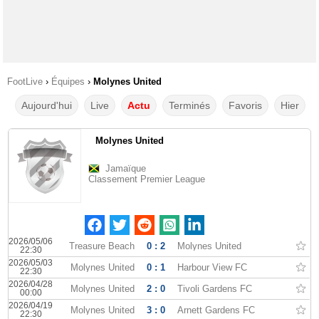
FootLive
›
Équipes
›
Molynes United
Aujourd'hui
Live
Actu
Terminés
Favoris
Hier
Molynes United
Jamaïque
Classement Premier League
2026/05/06
Treasure Beach
0 : 2
Molynes United
22:30
2026/05/03
Molynes United
0 : 1
Harbour View FC
22:30
2026/04/28
Molynes United
2 : 0
Tivoli Gardens FC
00:00
2026/04/19
Molynes United
3 : 0
Arnett Gardens FC
22:30