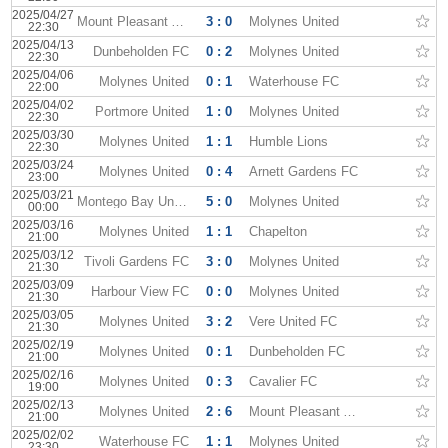
2025/04/27
Mount Pleasant Academy
3 : 0
Molynes United
22:30
2025/04/13
Dunbeholden FC
0 : 2
Molynes United
22:30
2025/04/06
Molynes United
0 : 1
Waterhouse FC
22:00
2025/04/02
Portmore United
1 : 0
Molynes United
22:30
2025/03/30
Molynes United
1 : 1
Humble Lions
22:30
2025/03/24
Molynes United
0 : 4
Arnett Gardens FC
23:00
2025/03/21
Montego Bay United
5 : 0
Molynes United
00:00
2025/03/16
Molynes United
1 : 1
Chapelton
21:00
2025/03/12
Tivoli Gardens FC
3 : 0
Molynes United
21:30
2025/03/09
Harbour View FC
0 : 0
Molynes United
21:30
2025/03/05
Molynes United
3 : 2
Vere United FC
21:30
2025/02/19
Molynes United
0 : 1
Dunbeholden FC
21:00
2025/02/16
Molynes United
0 : 3
Cavalier FC
19:00
2025/02/13
Molynes United
2 : 6
Mount Pleasant Academy
21:00
2025/02/02
Waterhouse FC
1 : 1
Molynes United
23:30