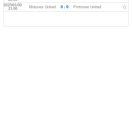
2025/01/30
Molynes United
0 : 0
Portmore United
21:00