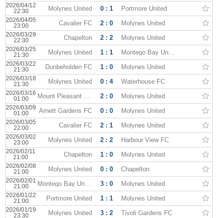
2026/04/12
Molynes United
0 : 1
Portmore United
22:30
2026/04/05
Cavalier FC
2 : 0
Molynes United
23:00
2026/03/29
Chapelton
2 : 2
Molynes United
22:30
2026/03/25
Molynes United
1 : 1
Montego Bay United
21:30
2026/03/22
Dunbeholden FC
1 : 0
Molynes United
21:30
2026/03/18
Molynes United
0 : 4
Waterhouse FC
21:30
2026/03/16
Mount Pleasant Academy
2 : 0
Molynes United
01:00
2026/03/09
Arnett Gardens FC
0 : 0
Molynes United
01:00
2026/03/05
Cavalier FC
2 : 1
Molynes United
22:00
2026/03/02
Molynes United
2 : 2
Harbour View FC
23:00
2026/02/11
Chapelton
1 : 0
Molynes United
21:00
2026/02/08
Molynes United
0 : 0
Chapelton
21:00
2026/02/01
Montego Bay United
3 : 0
Molynes United
21:00
2026/01/22
Portmore United
1 : 1
Molynes United
21:00
2026/01/19
Molynes United
3 : 2
Tivoli Gardens FC
23:30