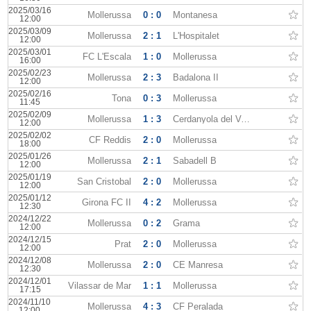
2025/03/16
Mollerussa
0 : 0
Montanesa
12:00
2025/03/09
Mollerussa
2 : 1
L'Hospitalet
12:00
2025/03/01
FC L'Escala
1 : 0
Mollerussa
16:00
2025/02/23
Mollerussa
2 : 3
Badalona II
12:00
2025/02/16
Tona
0 : 3
Mollerussa
11:45
2025/02/09
Mollerussa
1 : 3
Cerdanyola del Valles
12:00
2025/02/02
CF Reddis
2 : 0
Mollerussa
18:00
2025/01/26
Mollerussa
2 : 1
Sabadell B
12:00
2025/01/19
San Cristobal
2 : 0
Mollerussa
12:00
2025/01/12
Girona FC II
4 : 2
Mollerussa
12:30
2024/12/22
Mollerussa
0 : 2
Grama
12:00
2024/12/15
Prat
2 : 0
Mollerussa
12:00
2024/12/08
Mollerussa
2 : 0
CE Manresa
12:30
2024/12/01
Vilassar de Mar
1 : 1
Mollerussa
17:15
2024/11/10
Mollerussa
4 : 3
CF Peralada
12:00