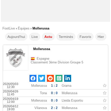
FootLive
›
Équipes
›
Mollerussa
Aujourd'hui
Live
Actu
Terminés
Favoris
Hier
Mollerussa
Espagne
Classement 3ème Division Groupe 5
2026/05/03
Mollerussa
1 : 2
Grama
12:30
2026/04/26
Tona
0 : 0
Mollerussa
11:45
2026/04/19
Mollerussa
0 : 0
Lleida Esportiu
12:00
2026/04/12
Vilanova
2 : 2
Mollerussa
19:00