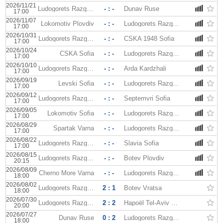
2026/11/21
Ludogorets Razgrad
- : -
Dunav Ruse
17:00
2026/11/07
Lokomotiv Plovdiv
- : -
Ludogorets Razgrad
17:00
2026/10/31
Ludogorets Razgrad
- : -
CSKA 1948 Sofia
17:00
2026/10/24
CSKA Sofia
- : -
Ludogorets Razgrad
17:00
2026/10/10
Ludogorets Razgrad
- : -
Arda Kardzhali
17:00
2026/09/19
Levski Sofia
- : -
Ludogorets Razgrad
17:00
2026/09/12
Ludogorets Razgrad
- : -
Septemvri Sofia
17:00
2026/09/05
Lokomotiv Sofia
- : -
Ludogorets Razgrad
17:00
2026/08/29
Spartak Varna
- : -
Ludogorets Razgrad
17:00
2026/08/22
Ludogorets Razgrad
- : -
Slavia Sofia
17:00
2026/08/15
Ludogorets Razgrad
- : -
Botev Plovdiv
20:15
2026/08/09
Cherno More Varna
- : -
Ludogorets Razgrad
18:00
2026/08/02
Ludogorets Razgrad
2 : 1
Botev Vratsa
18:00
2026/07/30
Ludogorets Razgrad
2 : 2
Hapoël Tel-Aviv FC
20:00
2026/07/27
Dunav Ruse
0 : 2
Ludogorets Razgrad
18:00