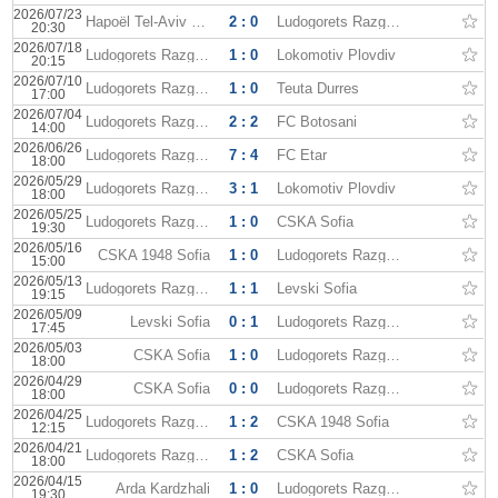
2026/07/23
Hapoël Tel-Aviv FC
2 : 0
Ludogorets Razgrad
20:30
2026/07/18
Ludogorets Razgrad
1 : 0
Lokomotiv Plovdiv
20:15
2026/07/10
Ludogorets Razgrad
1 : 0
Teuta Durres
17:00
2026/07/04
Ludogorets Razgrad
2 : 2
FC Botosani
14:00
2026/06/26
Ludogorets Razgrad
7 : 4
FC Etar
18:00
2026/05/29
Ludogorets Razgrad
3 : 1
Lokomotiv Plovdiv
18:00
2026/05/25
Ludogorets Razgrad
1 : 0
CSKA Sofia
19:30
2026/05/16
CSKA 1948 Sofia
1 : 0
Ludogorets Razgrad
15:00
2026/05/13
Ludogorets Razgrad
1 : 1
Levski Sofia
19:15
2026/05/09
Levski Sofia
0 : 1
Ludogorets Razgrad
17:45
2026/05/03
CSKA Sofia
1 : 0
Ludogorets Razgrad
18:00
2026/04/29
CSKA Sofia
0 : 0
Ludogorets Razgrad
18:00
2026/04/25
Ludogorets Razgrad
1 : 2
CSKA 1948 Sofia
12:15
2026/04/21
Ludogorets Razgrad
1 : 2
CSKA Sofia
18:00
2026/04/15
Arda Kardzhali
1 : 0
Ludogorets Razgrad
19:30