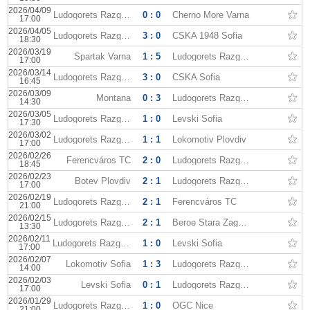
2026/04/09
Ludogorets Razgrad
0 : 0
Cherno More Varna
17:00
2026/04/05
Ludogorets Razgrad
3 : 0
CSKA 1948 Sofia
18:30
2026/03/19
Spartak Varna
1 : 5
Ludogorets Razgrad
17:00
2026/03/14
Ludogorets Razgrad
3 : 0
CSKA Sofia
16:45
2026/03/09
Montana
0 : 3
Ludogorets Razgrad
14:30
2026/03/05
Ludogorets Razgrad
1 : 0
Levski Sofia
17:30
2026/03/02
Ludogorets Razgrad
1 : 1
Lokomotiv Plovdiv
17:00
2026/02/26
Ferencváros TC
2 : 0
Ludogorets Razgrad
18:45
2026/02/23
Botev Plovdiv
2 : 1
Ludogorets Razgrad
17:00
2026/02/19
Ludogorets Razgrad
2 : 1
Ferencváros TC
21:00
2026/02/15
Ludogorets Razgrad
2 : 1
Beroe Stara Zagora
13:30
2026/02/11
Ludogorets Razgrad
1 : 0
Levski Sofia
17:00
2026/02/07
Lokomotiv Sofia
1 : 3
Ludogorets Razgrad
14:00
2026/02/03
Levski Sofia
0 : 1
Ludogorets Razgrad
17:00
2026/01/29
Ludogorets Razgrad
1 : 0
OGC Nice
21:00