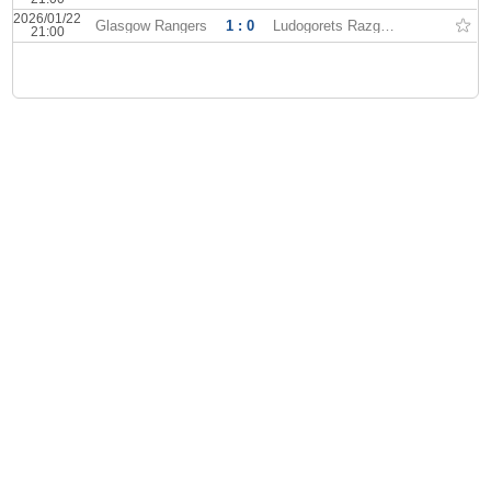
2026/01/22
Glasgow Rangers
1 : 0
Ludogorets Razgrad
21:00