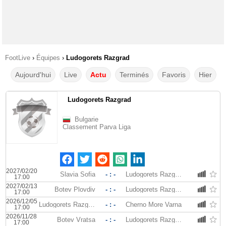
FootLive
›
Équipes
›
Ludogorets Razgrad
Aujourd'hui
Live
Actu
Terminés
Favoris
Hier
Ludogorets Razgrad
Bulgarie
Classement Parva Liga
2027/02/20
Slavia Sofia
- : -
Ludogorets Razgrad
17:00
2027/02/13
Botev Plovdiv
- : -
Ludogorets Razgrad
17:00
2026/12/05
Ludogorets Razgrad
- : -
Cherno More Varna
17:00
2026/11/28
Botev Vratsa
- : -
Ludogorets Razgrad
17:00