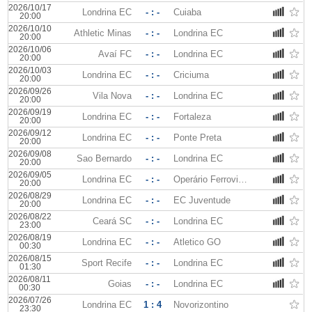
2026/10/17
Londrina EC
- : -
Cuiaba
20:00
2026/10/10
Athletic Minas
- : -
Londrina EC
20:00
2026/10/06
Avaí FC
- : -
Londrina EC
20:00
2026/10/03
Londrina EC
- : -
Criciuma
20:00
2026/09/26
Vila Nova
- : -
Londrina EC
20:00
2026/09/19
Londrina EC
- : -
Fortaleza
20:00
2026/09/12
Londrina EC
- : -
Ponte Preta
20:00
2026/09/08
Sao Bernardo
- : -
Londrina EC
20:00
2026/09/05
Londrina EC
- : -
Operário Ferroviário
20:00
2026/08/29
Londrina EC
- : -
EC Juventude
20:00
2026/08/22
Ceará SC
- : -
Londrina EC
23:00
2026/08/19
Londrina EC
- : -
Atletico GO
00:30
2026/08/15
Sport Recife
- : -
Londrina EC
01:30
2026/08/11
Goias
- : -
Londrina EC
00:30
2026/07/26
Londrina EC
1 : 4
Novorizontino
23:30