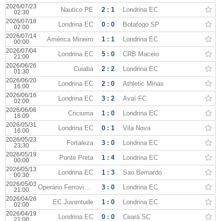
2026/07/23
Nautico PE
2 : 1
Londrina EC
02:30
2026/07/18
Londrina EC
0 : 0
Botafogo SP
02:00
2026/07/14
América Mineiro
1 : 1
Londrina EC
00:00
2026/07/04
Londrina EC
5 : 0
CRB Maceio
21:00
2026/06/26
Cuiaba
2 : 2
Londrina EC
01:30
2026/06/20
Londrina EC
2 : 0
Athletic Minas
16:00
2026/06/16
Londrina EC
3 : 2
Avaí FC
02:00
2026/06/06
Criciuma
1 : 0
Londrina EC
16:00
2026/05/31
Londrina EC
0 : 1
Vila Nova
16:00
2026/05/23
Fortaleza
3 : 0
Londrina EC
23:30
2026/05/19
Ponte Preta
1 : 4
Londrina EC
00:00
2026/05/13
Londrina EC
1 : 3
Sao Bernardo
00:30
2026/05/03
Operário Ferroviário
3 : 0
Londrina EC
21:00
2026/04/26
EC Juventude
1 : 0
Londrina EC
02:00
2026/04/19
Londrina EC
0 : 0
Ceará SC
21:00