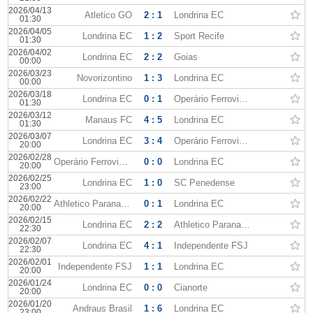
2026/04/13
Atletico GO
2 : 1
Londrina EC
01:30
2026/04/05
Londrina EC
1 : 2
Sport Recife
01:30
2026/04/02
Londrina EC
2 : 2
Goias
00:00
2026/03/23
Novorizontino
1 : 3
Londrina EC
00:00
2026/03/18
Londrina EC
0 : 1
Operário Ferroviário
01:30
2026/03/12
Manaus FC
4 : 5
Londrina EC
01:30
2026/03/07
Londrina EC
3 : 4
Operário Ferroviário
20:00
2026/02/28
Operário Ferroviário
0 : 0
Londrina EC
20:00
2026/02/25
Londrina EC
1 : 0
SC Penedense
23:00
2026/02/22
Athletico Paranaense
0 : 1
Londrina EC
20:00
2026/02/15
Londrina EC
2 : 2
Athletico Paranaense
22:30
2026/02/07
Londrina EC
4 : 1
Independente FSJ
22:30
2026/02/01
Independente FSJ
1 : 1
Londrina EC
20:00
2026/01/24
Londrina EC
0 : 0
Cianorte
20:00
2026/01/20
Andraus Brasil
1 : 6
Londrina EC
23:00