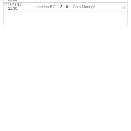
2026/01/17
Londrina EC
2 : 0
Galo Maringá
21:30