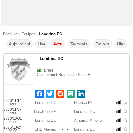
FootLive
›
Équipes
›
Londrina EC
Aujourd'hui
Live
Actu
Terminés
Favoris
Hier
Londrina EC
Brésil
Classement Brasileirão Serie B
2026/11/14
Londrina EC
- : -
Nautico PE
19:00
2026/11/07
Botafogo SP
- : -
Londrina EC
19:00
2026/10/31
Londrina EC
- : -
América Mineiro
19:00
2026/10/24
CRB Maceio
- : -
Londrina EC
20:00