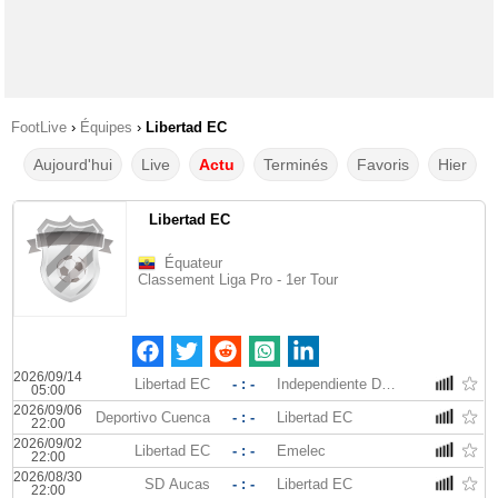
FootLive
›
Équipes
›
Libertad EC
Aujourd'hui
Live
Actu
Terminés
Favoris
Hier
Libertad EC
Équateur
Classement Liga Pro - 1er Tour
2026/09/14
Libertad EC
- : -
Independiente Del Valle
05:00
2026/09/06
Deportivo Cuenca
- : -
Libertad EC
22:00
2026/09/02
Libertad EC
- : -
Emelec
22:00
2026/08/30
SD Aucas
- : -
Libertad EC
22:00