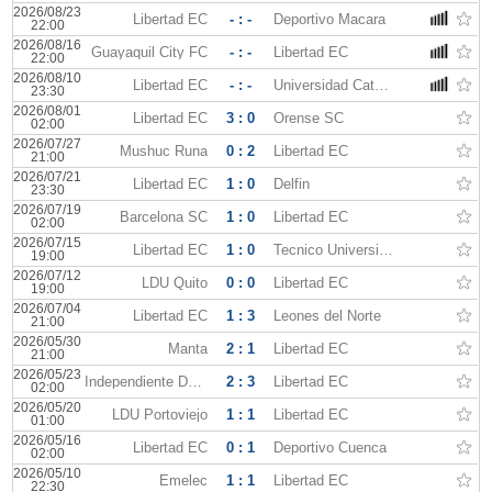
2026/08/23
Libertad EC
- : -
Deportivo Macara
22:00
2026/08/16
Guayaquil City FC
- : -
Libertad EC
22:00
2026/08/10
Libertad EC
- : -
Universidad Catolica Quito
23:30
2026/08/01
Libertad EC
3 : 0
Orense SC
02:00
2026/07/27
Mushuc Runa
0 : 2
Libertad EC
21:00
2026/07/21
Libertad EC
1 : 0
Delfin
23:30
2026/07/19
Barcelona SC
1 : 0
Libertad EC
02:00
2026/07/15
Libertad EC
1 : 0
Tecnico Universitario
19:00
2026/07/12
LDU Quito
0 : 0
Libertad EC
19:00
2026/07/04
Libertad EC
1 : 3
Leones del Norte
21:00
2026/05/30
Manta
2 : 1
Libertad EC
21:00
2026/05/23
Independiente Del Valle
2 : 3
Libertad EC
02:00
2026/05/20
LDU Portoviejo
1 : 1
Libertad EC
01:00
2026/05/16
Libertad EC
0 : 1
Deportivo Cuenca
02:00
2026/05/10
Emelec
1 : 1
Libertad EC
22:30