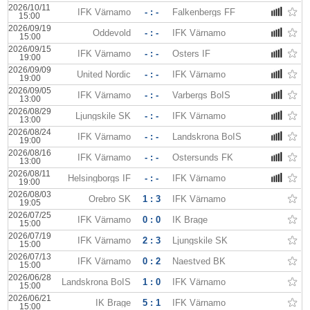
2026/10/11
IFK Värnamo
- : -
Falkenbergs FF
15:00
2026/09/19
Oddevold
- : -
IFK Värnamo
15:00
2026/09/15
IFK Värnamo
- : -
Östers IF
19:00
2026/09/09
United Nordic
- : -
IFK Värnamo
19:00
2026/09/05
IFK Värnamo
- : -
Varbergs BoIS
13:00
2026/08/29
Ljungskile SK
- : -
IFK Värnamo
13:00
2026/08/24
IFK Värnamo
- : -
Landskrona BoIS
19:00
2026/08/16
IFK Värnamo
- : -
Ostersunds FK
13:00
2026/08/11
Helsingborgs IF
- : -
IFK Värnamo
19:00
2026/08/03
Örebro SK
1 : 3
IFK Värnamo
19:05
2026/07/25
IFK Värnamo
0 : 0
IK Brage
15:00
2026/07/19
IFK Värnamo
2 : 3
Ljungskile SK
15:00
2026/07/13
IFK Värnamo
0 : 2
Naestved BK
15:00
2026/06/28
Landskrona BoIS
1 : 0
IFK Värnamo
15:00
2026/06/21
IK Brage
5 : 1
IFK Värnamo
15:00