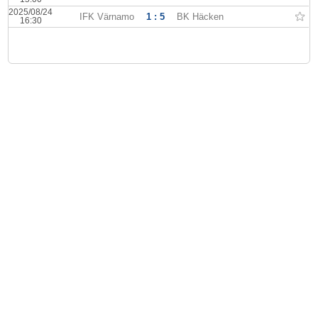
2025/08/24
IFK Värnamo
1 : 5
BK Häcken
16:30