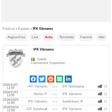
FootLive
›
Équipes
›
IFK Värnamo
Aujourd'hui
Live
Actu
Terminés
Favoris
Hier
IFK Värnamo
Suède
Classement Superettan
2026/11/07
IFK Värnamo
- : -
IFK Norrkoping
12:00
2026/11/01
Norrby IF
- : -
IFK Värnamo
12:00
2026/10/25
IFK Värnamo
- : -
Sandvikens IF
11:00
2026/10/18
GIF Sundsvall
- : -
IFK Värnamo
12:00