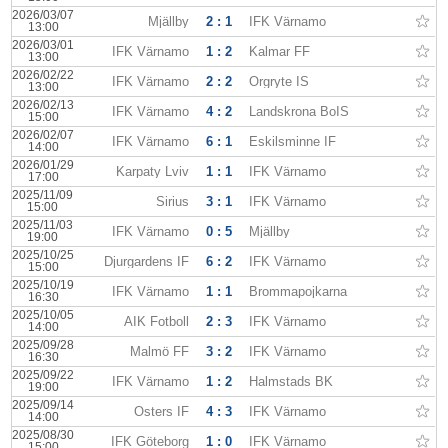
2026/03/07
Mjällby
2 : 1
IFK Värnamo
13:00
2026/03/01
IFK Värnamo
1 : 2
Kalmar FF
13:00
2026/02/22
IFK Värnamo
2 : 2
Örgryte IS
13:00
2026/02/13
IFK Värnamo
4 : 2
Landskrona BoIS
15:00
2026/02/07
IFK Värnamo
6 : 1
Eskilsminne IF
14:00
2026/01/29
Karpaty Lviv
1 : 1
IFK Värnamo
17:00
2025/11/09
Sirius
3 : 1
IFK Värnamo
15:00
2025/11/03
IFK Värnamo
0 : 5
Mjällby
19:00
2025/10/25
Djurgardens IF
6 : 2
IFK Värnamo
15:00
2025/10/19
IFK Värnamo
1 : 1
Brommapojkarna
16:30
2025/10/05
AIK Fotboll
2 : 3
IFK Värnamo
14:00
2025/09/28
Malmö FF
3 : 2
IFK Värnamo
16:30
2025/09/22
IFK Värnamo
1 : 2
Halmstads BK
19:00
2025/09/14
Östers IF
4 : 3
IFK Värnamo
14:00
2025/08/30
IFK Göteborg
1 : 0
IFK Värnamo
15:00