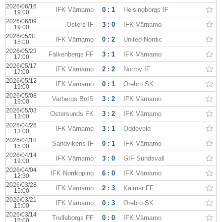
2026/06/16
IFK Värnamo
0 : 1
Helsingborgs IF
19:00
2026/06/09
Östers IF
3 : 0
IFK Värnamo
19:00
2026/05/31
IFK Värnamo
0 : 2
United Nordic
15:00
2026/05/23
Falkenbergs FF
3 : 1
IFK Värnamo
17:00
2026/05/17
IFK Värnamo
2 : 2
Norrby IF
17:00
2026/05/12
IFK Värnamo
0 : 1
Örebro SK
19:00
2026/05/08
Varbergs BoIS
3 : 2
IFK Värnamo
19:00
2026/05/03
Ostersunds FK
3 : 2
IFK Värnamo
13:00
2026/04/26
IFK Värnamo
3 : 1
Oddevold
13:00
2026/04/18
Sandvikens IF
0 : 1
IFK Värnamo
15:00
2026/04/14
IFK Värnamo
3 : 0
GIF Sundsvall
19:00
2026/04/04
IFK Norrkoping
6 : 0
IFK Värnamo
12:30
2026/03/28
IFK Värnamo
2 : 3
Kalmar FF
15:00
2026/03/21
IFK Värnamo
0 : 3
Örebro SK
15:00
2026/03/14
Trelleborgs FF
0 : 0
IFK Värnamo
15:00