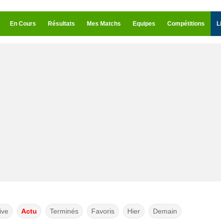
En Cours
Résultats
Mes Matchs
Equipes
Compétitions
L
ive
Actu
Terminés
Favoris
Hier
Demain