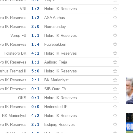
VRI
1 : 2
Hobro IK Reserves
ro IK Reserves
1 : 2
ASA Aarhus
ro IK Reserves
2 : 0
Norresundby
Vorup FB
1 : 1
Hobro IK Reserves
ro IK Reserves
1 : 4
Fuglebakken
Holstebro BK
4 : 1
Hobro IK Reserves
ro IK Reserves
1 : 1
Aalborg Freja
arhus Fremad II
5 : 0
Hobro IK Reserves
ro IK Reserves
2 : 1
BK Marienlyst
ro IK Reserves
0 : 1
SfB-Oure FA
OKS
0 : 1
Hobro IK Reserves
ro IK Reserves
0 : 0
Hedensted IF
BK Marienlyst
4 : 2
Hobro IK Reserves
ro IK Reserves
2 : 1
Esbjerg Reserves