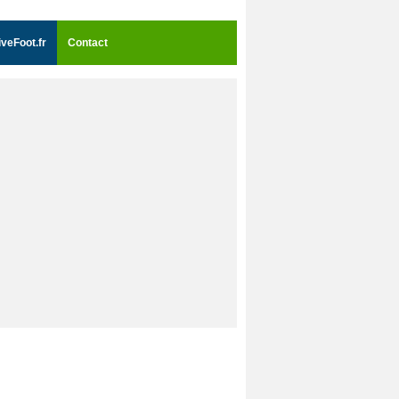
iveFoot.fr
Contact