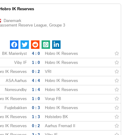
Hobro IK Reserves
Danemark
lassement Reserve League, Groupe 3
BK Marienlyst
4 : 0
Hobro IK Reserves
Viby IF
1 : 0
Hobro IK Reserves
ro IK Reserves
0 : 2
VRI
ASA Aarhus
4 : 4
Hobro IK Reserves
Norresundby
1 : 4
Hobro IK Reserves
ro IK Reserves
1 : 0
Vorup FB
Fuglebakken
0 : 3
Hobro IK Reserves
ro IK Reserves
1 : 3
Holstebro BK
ro IK Reserves
0 : 2
Aarhus Fremad II
ro IK Reserves
3 : 2
Viby IF