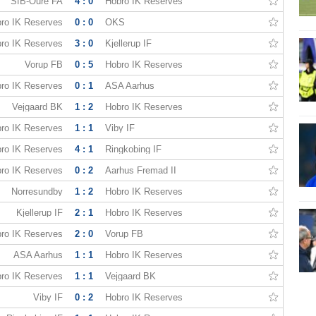
SfB-Oure FA
4 : 0
Hobro IK Reserves
ro IK Reserves
0 : 0
OKS
ro IK Reserves
3 : 0
Kjellerup IF
Vorup FB
0 : 5
Hobro IK Reserves
ro IK Reserves
0 : 1
ASA Aarhus
Vejgaard BK
1 : 2
Hobro IK Reserves
ro IK Reserves
1 : 1
Viby IF
ro IK Reserves
4 : 1
Ringkobing IF
ro IK Reserves
0 : 2
Aarhus Fremad II
Norresundby
1 : 2
Hobro IK Reserves
Kjellerup IF
2 : 1
Hobro IK Reserves
ro IK Reserves
2 : 0
Vorup FB
ASA Aarhus
1 : 1
Hobro IK Reserves
ro IK Reserves
1 : 1
Vejgaard BK
Viby IF
0 : 2
Hobro IK Reserves