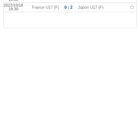
2022/10/18
France U17 (F)
0 : 2
Japon U17 (F)
16:30