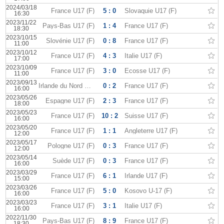
2024/03/18
France U17 (F)
5 : 0
Slovaquie U17 (F)
16:30
2023/11/22
Pays-Bas U17 (F)
1 : 4
France U17 (F)
18:30
2023/10/15
Slovénie U17 (F)
0 : 8
France U17 (F)
11:00
2023/10/12
France U17 (F)
4 : 3
Italie U17 (F)
17:00
2023/10/09
France U17 (F)
3 : 0
Ecosse U17 (F)
11:00
2023/09/13
Irlande du Nord U17 (F)
0 : 2
France U17 (F)
16:00
2023/05/26
Espagne U17 (F)
2 : 3
France U17 (F)
18:00
2023/05/23
France U17 (F)
10 : 2
Suisse U17 (F)
16:00
2023/05/20
France U17 (F)
1 : 1
Angleterre U17 (F)
12:00
2023/05/17
Pologne U17 (F)
0 : 3
France U17 (F)
12:00
2023/05/14
Suède U17 (F)
0 : 3
France U17 (F)
16:00
2023/03/29
France U17 (F)
6 : 1
Irlande U17 (F)
15:00
2023/03/26
France U17 (F)
5 : 0
Kosovo U-17 (F)
16:00
2023/03/23
France U17 (F)
3 : 1
Italie U17 (F)
16:00
2022/11/30
Pays-Bas U17 (F)
8 : 9
France U17 (F)
18:30