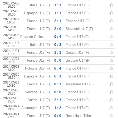
2025/05/08
Italie U17 (F)
1 : 1
France U17 (F)
16:00
2025/05/05
Espagne U17 (F)
1 : 1
France U17 (F)
16:00
2025/03/11
France U17 (F)
2 : 1
Ecosse U17 (F)
16:00
2025/03/08
France U17 (F)
2 : 0
Slovaquie U17 (F)
14:30
2025/03/05
Pays de Galles U17 (F)
0 : 4
France U17 (F)
14:30
2024/11/07
Italie U17 (F)
0 : 2
France U17 (F)
11:30
2024/11/04
France U17 (F)
1 : 1
Croatie U17 (F)
11:30
2024/11/01
France U17 (F)
0 : 0
Bulgarie U17 (F)
14:00
2024/05/18
Pologne U17 (F)
6 : 4
France U17 (F)
13:00
2024/05/15
Espagne U17 (F)
6 : 1
France U17 (F)
15:30
2024/05/11
France U17 (F)
0 : 1
Angleterre U17 (F)
15:30
2024/05/08
Norvège U17 (F)
0 : 8
France U17 (F)
15:30
2024/05/05
Suède U17 (F)
2 : 3
France U17 (F)
15:30
2024/03/24
Allemagne U17 (F)
1 : 2
France U17 (F)
13:00
2024/03/21
France U17 (F)
0 : 0
République Tchèque U17 (F)
17:00