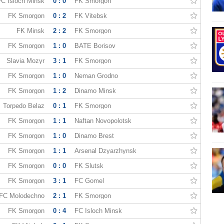
C Isloch Minsk
0 : 0
FK Smorgon
FK Smorgon
0 : 2
FK Vitebsk
FK Minsk
2 : 2
FK Smorgon
FK Smorgon
1 : 0
BATE Borisov
Slavia Mozyr
3 : 1
FK Smorgon
FK Smorgon
1 : 0
Neman Grodno
FK Smorgon
1 : 2
Dinamo Minsk
Torpedo Belaz
0 : 1
FK Smorgon
FK Smorgon
1 : 1
Naftan Novopolotsk
FK Smorgon
1 : 0
Dinamo Brest
FK Smorgon
1 : 1
Arsenal Dzyarzhynsk
FK Smorgon
0 : 0
FK Slutsk
FK Smorgon
3 : 1
FC Gomel
FC Molodechno
2 : 1
FK Smorgon
FK Smorgon
0 : 4
FC Isloch Minsk