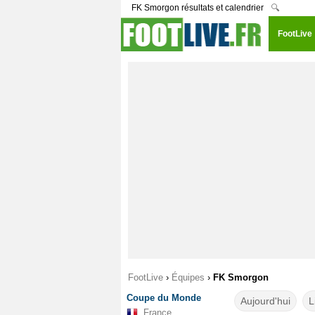
FK Smorgon résultats et calendrier
🔍
FootLive
FootLive
›
Équipes
›
FK Smorgon
Coupe du Monde
Aujourd'hui
L
France