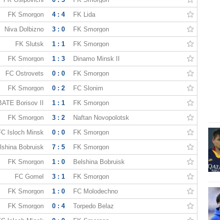
FK Smorgon
4 : 4
FK Lida
Niva Dolbizno
3 : 0
FK Smorgon
FK Slutsk
1 : 1
FK Smorgon
FK Smorgon
1 : 3
Dinamo Minsk II
FC Ostrovets
0 : 0
FK Smorgon
FK Smorgon
0 : 2
FC Slonim
BATE Borisov II
1 : 1
FK Smorgon
FK Smorgon
3 : 2
Naftan Novopolotsk
FC Isloch Minsk
0 : 0
FK Smorgon
lshina Bobruisk
7 : 5
FK Smorgon
FK Smorgon
1 : 0
Belshina Bobruisk
FC Gomel
3 : 1
FK Smorgon
FK Smorgon
1 : 0
FC Molodechno
FK Smorgon
0 : 4
Torpedo Belaz