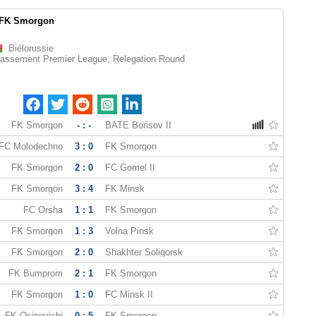
FK Smorgon
Biélorussie
lassement Premier League, Relegation Round
FK Smorgon
- : -
BATE Borisov II
FC Molodechno
3 : 0
FK Smorgon
FK Smorgon
2 : 0
FC Gomel II
FK Smorgon
3 : 4
FK Minsk
FC Orsha
1 : 1
FK Smorgon
FK Smorgon
1 : 3
Volna Pinsk
FK Smorgon
2 : 0
Shakhter Soligorsk
FK Bumprom
2 : 1
FK Smorgon
FK Smorgon
1 : 0
FC Minsk II
FK Osipovichi
0 : 5
FK Smorgon