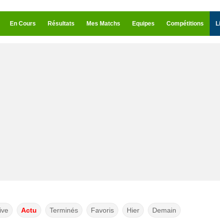
En Cours
Résultats
Mes Matchs
Equipes
Compétitions
L
ive
Actu
Terminés
Favoris
Hier
Demain