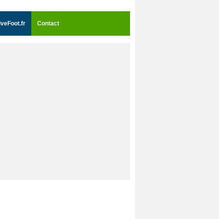
iveFoot.fr
Contact