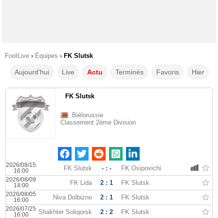
FootLive
›
Équipes
›
FK Slutsk
Aujourd'hui
Live
Actu
Terminés
Favoris
Hier
FK Slutsk
Biélorussie
Classement 2ème Division
2026/08/15
FK Slutsk
- : -
FK Osipovichi
16:00
2026/08/09
FK Lida
2 : 1
FK Slutsk
14:00
2026/08/05
Niva Dolbizno
2 : 1
FK Slutsk
16:00
2026/07/25
Shakhter Soligorsk
2 : 2
FK Slutsk
16:00