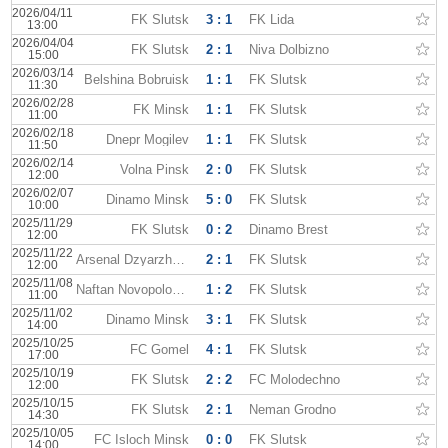
2026/04/11
FK Slutsk
3 : 1
FK Lida
13:00
2026/04/04
FK Slutsk
2 : 1
Niva Dolbizno
15:00
2026/03/14
Belshina Bobruisk
1 : 1
FK Slutsk
11:30
2026/02/28
FK Minsk
1 : 1
FK Slutsk
11:00
2026/02/18
Dnepr Mogilev
1 : 1
FK Slutsk
11:50
2026/02/14
Volna Pinsk
2 : 0
FK Slutsk
12:00
2026/02/07
Dinamo Minsk
5 : 0
FK Slutsk
10:00
2025/11/29
FK Slutsk
0 : 2
Dinamo Brest
12:00
2025/11/22
Arsenal Dzyarzhynsk
2 : 1
FK Slutsk
12:00
2025/11/08
Naftan Novopolotsk
1 : 2
FK Slutsk
11:00
2025/11/02
Dinamo Minsk
3 : 1
FK Slutsk
14:00
2025/10/25
FC Gomel
4 : 1
FK Slutsk
17:00
2025/10/19
FK Slutsk
2 : 2
FC Molodechno
12:00
2025/10/15
FK Slutsk
2 : 1
Neman Grodno
14:30
2025/10/05
FC Isloch Minsk
0 : 0
FK Slutsk
14:00