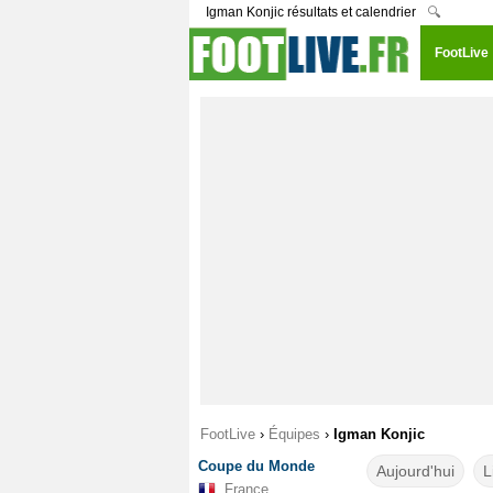
Igman Konjic résultats et calendrier
🔍
FootLive
FootLive
›
Équipes
›
Igman Konjic
Coupe du Monde
Aujourd'hui
L
France