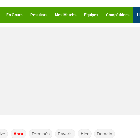
En Cours
Résultats
Mes Matchs
Equipes
Compétitions
L
ive
Actu
Terminés
Favoris
Hier
Demain