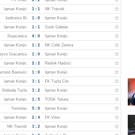
Igman Konjic
1 : 1
NK Travnik
Jedinstvo Bi
1 : 0
Igman Konjic
Igman Konjic
1 : 1
Gosk Gabela
Stupcanica
4 : 0
Igman Konjic
Igman Konjic
1 : 2
NK Čelik Zenica
tsvo Gracanica
1 : 0
Igman Konjic
Igman Konjic
2 : 2
Radnik Hadzici
cnost Banovici
1 : 0
Igman Konjic
Igman Konjic
3 : 1
FK Tuzla City
Sloboda Tuzla
3 : 2
Igman Konjic
Igman Konjic
1 : 5
TOŠK Tešanj
Tomislav
5 : 0
Igman Konjic
Igman Konjic
2 : 4
FK Vitez
NK Travnik
3 : 2
Igman Konjic