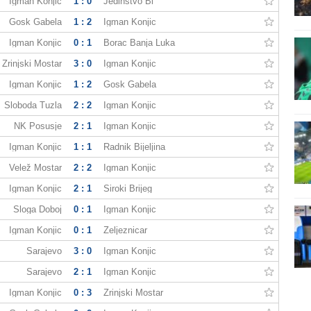
Igman Konjic
1 : 0
Jedinstvo Bi
Gosk Gabela
1 : 2
Igman Konjic
Igman Konjic
0 : 1
Borac Banja Luka
Zrinjski Mostar
3 : 0
Igman Konjic
Igman Konjic
1 : 2
Gosk Gabela
Sloboda Tuzla
2 : 2
Igman Konjic
NK Posusje
2 : 1
Igman Konjic
Igman Konjic
1 : 1
Radnik Bijeljina
Velež Mostar
2 : 2
Igman Konjic
Igman Konjic
2 : 1
Široki Brijeg
Sloga Doboj
0 : 1
Igman Konjic
Igman Konjic
0 : 1
Zeljeznicar
Sarajevo
3 : 0
Igman Konjic
Sarajevo
2 : 1
Igman Konjic
Igman Konjic
0 : 3
Zrinjski Mostar