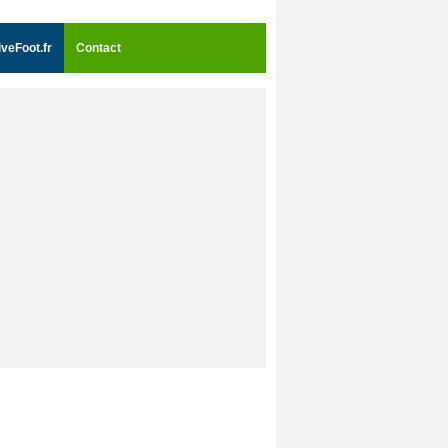
iveFoot.fr
Contact