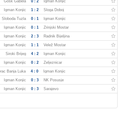
Gosk Gabela
0 : 2
Igman Konjic
Igman Konjic
1 : 2
Sloga Doboj
Sloboda Tuzla
0 : 1
Igman Konjic
Igman Konjic
0 : 1
Zrinjski Mostar
Igman Konjic
2 : 3
Radnik Bijeljina
Igman Konjic
1 : 1
Velež Mostar
Široki Brijeg
4 : 2
Igman Konjic
Igman Konjic
0 : 2
Zeljeznicar
rac Banja Luka
4 : 0
Igman Konjic
Igman Konjic
0 : 3
NK Posusje
Igman Konjic
0 : 3
Sarajevo