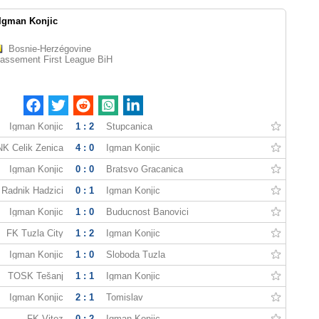
Igman Konjic
Bosnie-Herzégovine
lassement First League BiH
Igman Konjic
1 : 2
Stupcanica
NK Čelik Zenica
4 : 0
Igman Konjic
Igman Konjic
0 : 0
Bratsvo Gracanica
Radnik Hadzici
0 : 1
Igman Konjic
Igman Konjic
1 : 0
Buducnost Banovici
FK Tuzla City
1 : 2
Igman Konjic
Igman Konjic
1 : 0
Sloboda Tuzla
TOŠK Tešanj
1 : 1
Igman Konjic
Igman Konjic
2 : 1
Tomislav
FK Vitez
0 : 2
Igman Konjic