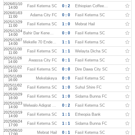
2026/01/10
Fasil Ketema SC
0 : 2
Ethiopian Coffee SC
14:00
2026/01/03
Adama City FC
0 : 0
Fasil Ketema SC
11:00
2025/12/29
Fasil Ketema SC
1 : 0
Mebrat Hail
11:00
2025/12/24
Bahir Dar Kenema FC
0 : 0
Fasil Ketema SC
14:00
2025/12/07
Mekelle 70 Enderta FC
1 : 1
Fasil Ketema SC
14:00
2025/11/30
Fasil Ketema SC
1 : 1
Welayta Dicha SC
11:00
2025/11/26
Awassa City FC
0 : 1
Fasil Ketema SC
14:00
2025/11/22
Fasil Ketema SC
0 : 0
Dire Dawa City SC
14:00
2025/11/09
Mekelakeya
0 : 0
Fasil Ketema SC
16:00
2025/11/02
Fasil Ketema SC
1 : 0
Suhul Shire FC
16:00
2025/10/29
Fasil Ketema SC
1 : 0
Sidama Bunna FC
16:00
2025/10/23
Welwalo Adigrat University
0 : 2
Fasil Ketema SC
14:00
2025/10/19
Fasil Ketema SC
1 : 1
Etheopia Bank
14:00
2025/06/24
Fasil Ketema SC
1 : 1
Sidama Bunna FC
17:00
2025/06/10
Mebrat Hail
0 : 1
Fasil Ketema SC
17:00