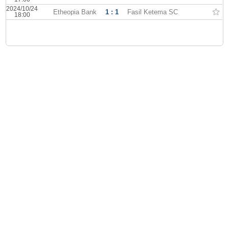
2024/10/24
Etheopia Bank
1 : 1
Fasil Ketema SC
18:00