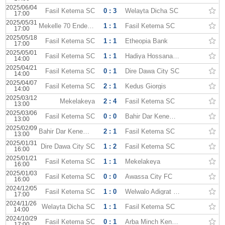
2025/06/04
Fasil Ketema SC
0 : 3
Welayta Dicha SC
17:00
2025/05/31
Mekelle 70 Enderta FC
1 : 1
Fasil Ketema SC
17:00
2025/05/18
Fasil Ketema SC
1 : 1
Etheopia Bank
17:00
2025/05/01
Fasil Ketema SC
1 : 1
Hadiya Hossana FC
14:00
2025/04/21
Fasil Ketema SC
0 : 1
Dire Dawa City SC
14:00
2025/04/07
Fasil Ketema SC
2 : 1
Kedus Giorgis
14:00
2025/03/12
Mekelakeya
2 : 4
Fasil Ketema SC
13:00
2025/03/06
Fasil Ketema SC
0 : 0
Bahir Dar Kenema FC
13:00
2025/02/09
Bahir Dar Kenema FC
2 : 1
Fasil Ketema SC
13:00
2025/01/31
Dire Dawa City SC
1 : 2
Fasil Ketema SC
16:00
2025/01/21
Fasil Ketema SC
1 : 1
Mekelakeya
16:00
2025/01/03
Fasil Ketema SC
0 : 0
Awassa City FC
16:00
2024/12/05
Fasil Ketema SC
1 : 0
Welwalo Adigrat University
17:00
2024/11/26
Welayta Dicha SC
1 : 1
Fasil Ketema SC
14:00
2024/10/29
Fasil Ketema SC
0 : 1
Arba Minch Kenema
17:00