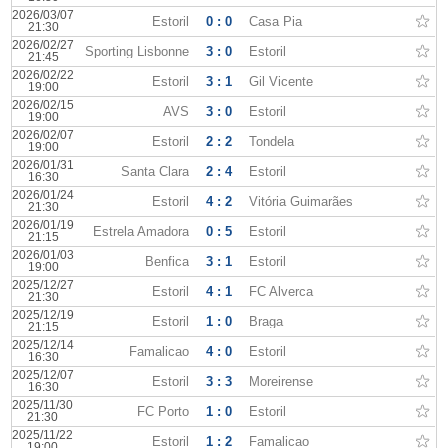
2026/03/07
Estoril
0 : 0
Casa Pia
21:30
2026/02/27
Sporting Lisbonne
3 : 0
Estoril
21:45
2026/02/22
Estoril
3 : 1
Gil Vicente
19:00
2026/02/15
AVS
3 : 0
Estoril
19:00
2026/02/07
Estoril
2 : 2
Tondela
19:00
2026/01/31
Santa Clara
2 : 4
Estoril
16:30
2026/01/24
Estoril
4 : 2
Vitória Guimarães
21:30
2026/01/19
Estrela Amadora
0 : 5
Estoril
21:15
2026/01/03
Benfica
3 : 1
Estoril
19:00
2025/12/27
Estoril
4 : 1
FC Alverca
21:30
2025/12/19
Estoril
1 : 0
Braga
21:15
2025/12/14
Famalicao
4 : 0
Estoril
16:30
2025/12/07
Estoril
3 : 3
Moreirense
16:30
2025/11/30
FC Porto
1 : 0
Estoril
21:30
2025/11/22
Estoril
1 : 2
Famalicao
19:00