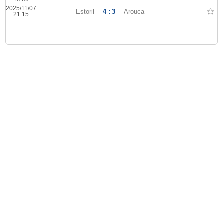
2025/11/07
Estoril
4 : 3
Arouca
21:15