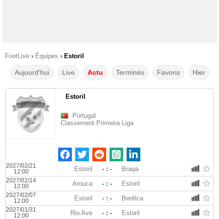
FootLive
›
Équipes
›
Estoril
Aujourd'hui
Live
Actu
Terminés
Favoris
Hier
Estoril
Portugal
Classement Primeira Liga
2027/02/21
Estoril
- : -
Braga
12:00
2027/02/14
Arouca
- : -
Estoril
12:00
2027/02/07
Estoril
- : -
Benfica
12:00
2027/01/31
Rio Ave
- : -
Estoril
12:00