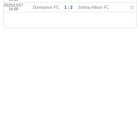
2025/12/27
Dumbarton FC
1 : 2
Stirling Albion FC
16:00