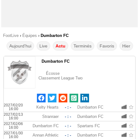
FootLive
›
Équipes
›
Dumbarton FC
Aujourd'hui
Live
Actu
Terminés
Favoris
Hier
Dumbarton FC
Écosse
Classement League Two
2027/02/20
Kelty Hearts
- : -
Dumbarton FC
16:00
2027/02/13
Stranraer
- : -
Dumbarton FC
16:00
2027/02/06
Dumbarton FC
- : -
Spartans FC
16:00
2027/01/30
Annan Athletic
- : -
Dumbarton FC
16:00