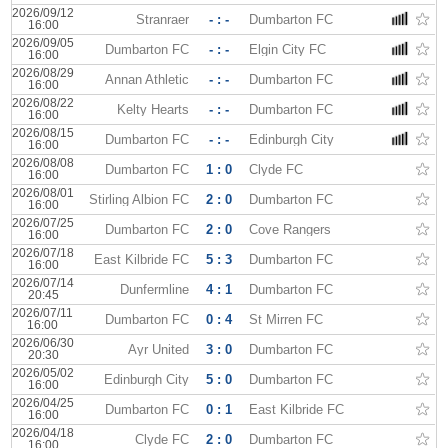
2026/09/12
Stranraer
- : -
Dumbarton FC
16:00
2026/09/05
Dumbarton FC
- : -
Elgin City FC
16:00
2026/08/29
Annan Athletic
- : -
Dumbarton FC
16:00
2026/08/22
Kelty Hearts
- : -
Dumbarton FC
16:00
2026/08/15
Dumbarton FC
- : -
Edinburgh City
16:00
2026/08/08
Dumbarton FC
1 : 0
Clyde FC
16:00
2026/08/01
Stirling Albion FC
2 : 0
Dumbarton FC
16:00
2026/07/25
Dumbarton FC
2 : 0
Cove Rangers
16:00
2026/07/18
East Kilbride FC
5 : 3
Dumbarton FC
16:00
2026/07/14
Dunfermline
4 : 1
Dumbarton FC
20:45
2026/07/11
Dumbarton FC
0 : 4
St Mirren FC
16:00
2026/06/30
Ayr United
3 : 0
Dumbarton FC
20:30
2026/05/02
Edinburgh City
5 : 0
Dumbarton FC
16:00
2026/04/25
Dumbarton FC
0 : 1
East Kilbride FC
16:00
2026/04/18
Clyde FC
2 : 0
Dumbarton FC
16:00