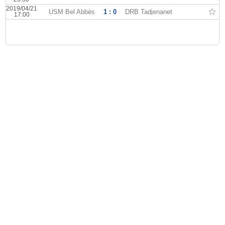
2019/04/21
USM Bel Abbès
1 : 0
DRB Tadjenanet
17:00