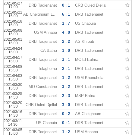
2021/05/27
DRB Tadjenanet
0 : 1
CRB Ouled Djellal
17:00
2021/05/22
AB Chelghoum Laïd
6 : 1
DRB Tadjenanet
16:00
2021/05/18
DRB Tadjenanet
1 : 7
US Chaouia
16:00
2021/05/08
USM Annaba
4 : 0
DRB Tadjenanet
16:00
2021/05/01
DRB Tadjenanet
2 : 2
AS Khroub
16:00
2021/04/24
CA Batna
1 : 0
DRB Tadjenanet
16:00
2021/04/17
DRB Tadjenanet
3 : 1
MC El Eulma
16:00
2021/04/08
Telaghema
2 : 1
DRB Tadjenanet
15:30
2021/04/03
DRB Tadjenanet
1 : 2
USM Khenchela
15:30
2021/03/30
MO Constantine
3 : 2
DRB Tadjenanet
15:30
2021/03/25
DRB Tadjenanet
2 : 3
MSP Batna
14:30
2021/03/20
CRB Ouled Djellal
3 : 0
DRB Tadjenanet
14:30
2021/03/16
DRB Tadjenanet
0 : 2
AB Chelghoum Laïd
14:30
2021/03/11
US Chaouia
0 : 1
DRB Tadjenanet
14:30
2021/03/05
DRB Tadjenanet
1 : 2
USM Annaba
15:00