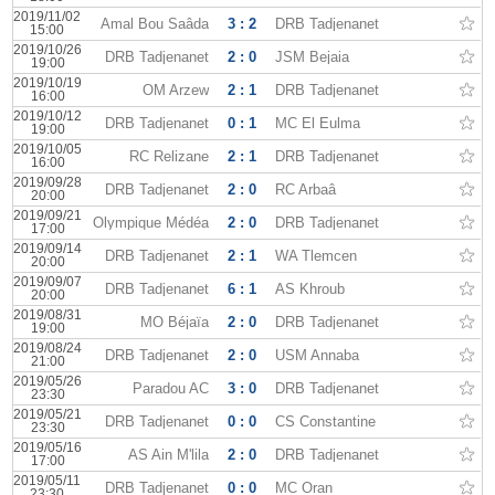
2019/11/02
Amal Bou Saâda
3 : 2
DRB Tadjenanet
15:00
2019/10/26
DRB Tadjenanet
2 : 0
JSM Bejaia
19:00
2019/10/19
OM Arzew
2 : 1
DRB Tadjenanet
16:00
2019/10/12
DRB Tadjenanet
0 : 1
MC El Eulma
19:00
2019/10/05
RC Relizane
2 : 1
DRB Tadjenanet
16:00
2019/09/28
DRB Tadjenanet
2 : 0
RC Arbaâ
20:00
2019/09/21
Olympique Médéa
2 : 0
DRB Tadjenanet
17:00
2019/09/14
DRB Tadjenanet
2 : 1
WA Tlemcen
20:00
2019/09/07
DRB Tadjenanet
6 : 1
AS Khroub
20:00
2019/08/31
MO Béjaïa
2 : 0
DRB Tadjenanet
19:00
2019/08/24
DRB Tadjenanet
2 : 0
USM Annaba
21:00
2019/05/26
Paradou AC
3 : 0
DRB Tadjenanet
23:30
2019/05/21
DRB Tadjenanet
0 : 0
CS Constantine
23:30
2019/05/16
AS Ain M'lila
2 : 0
DRB Tadjenanet
17:00
2019/05/11
DRB Tadjenanet
0 : 0
MC Oran
23:30