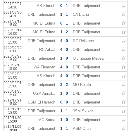
2021/02/27
AS Khroub
0 : 1
DRB Tadjenanet
14:30
2021/02/20
DRB Tadjenanet
1 : 1
CA Batna
14:30
2021/02/12
MC El Eulma
0 : 1
DRB Tadjenanet
15:00
2020/03/14
MC El Eulma
1 : 2
DRB Tadjenanet
16:00
2020/03/07
DRB Tadjenanet
4 : 0
RC Relizane
15:00
2020/02/29
RC Arbaâ
4 : 0
DRB Tadjenanet
16:00
2020/02/22
DRB Tadjenanet
1 : 0
Olympique Médéa
15:00
2020/02/15
WA Tlemcen
4 : 0
DRB Tadjenanet
15:00
2020/02/08
AS Khroub
4 : 0
DRB Tadjenanet
15:00
2020/02/01
DRB Tadjenanet
3 : 2
MO Béjaïa
15:00
2020/01/25
USM Annaba
1 : 0
DRB Tadjenanet
15:00
2019/12/21
USM El Harrach
0 : 0
DRB Tadjenanet
15:00
2019/12/16
DRB Tadjenanet
1 : 1
JSM Skikda
18:00
2019/11/20
MC Saïda
1 : 0
DRB Tadjenanet
15:00
2019/11/09
DRB Tadjenanet
1 : 1
ASM Oran
18:00