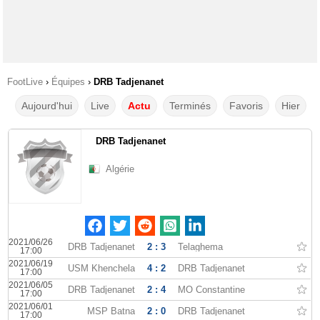
FootLive
›
Équipes
›
DRB Tadjenanet
Aujourd'hui
Live
Actu
Terminés
Favoris
Hier
DRB Tadjenanet
Algérie
2021/06/26
DRB Tadjenanet
2 : 3
Telaghema
17:00
2021/06/19
USM Khenchela
4 : 2
DRB Tadjenanet
17:00
2021/06/05
DRB Tadjenanet
2 : 4
MO Constantine
17:00
2021/06/01
MSP Batna
2 : 0
DRB Tadjenanet
17:00