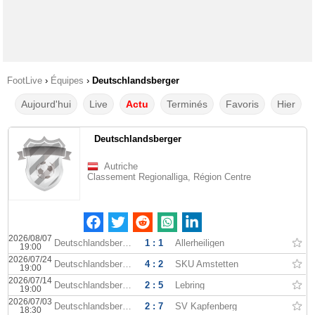
FootLive
›
Équipes
›
Deutschlandsberger
Aujourd'hui
Live
Actu
Terminés
Favoris
Hier
Deutschlandsberger
Autriche
Classement Regionalliga, Région Centre
2026/08/07
Deutschlandsberger
1 : 1
Allerheiligen
19:00
2026/07/24
Deutschlandsberger
4 : 2
SKU Amstetten
19:00
2026/07/14
Deutschlandsberger
2 : 5
Lebring
19:00
2026/07/03
Deutschlandsberger
2 : 7
SV Kapfenberg
18:30