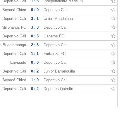
Deportivo Cali
1 : 3
Independiente Medellín
Boyacá Chicó
0 : 0
Deportivo Cali
Deportivo Cali
3 : 1
Unión Magdalena
Millonarios FC
3 : 3
Deportivo Cali
Deportivo Cali
0 : 3
Llaneros FC
co Bucaramanga
2 : 3
Deportivo Cali
Deportivo Cali
1 : 1
Fortaleza FC
Envigado
0 : 0
Deportivo Cali
Deportivo Cali
0 : 2
Junior Barranquilla
Boyacá Chicó
1 : 0
Deportivo Cali
Deportivo Cali
0 : 2
Deportes Quindío