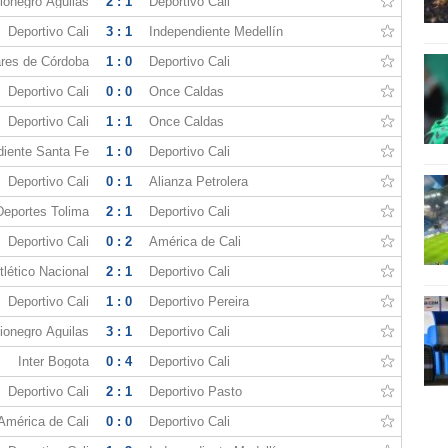
ionegro Águilas
2 : 1
Deportivo Cali
Deportivo Cali
3 : 1
Independiente Medellín
res de Córdoba
1 : 0
Deportivo Cali
Deportivo Cali
0 : 0
Once Caldas
Deportivo Cali
1 : 1
Once Caldas
diente Santa Fe
1 : 0
Deportivo Cali
Deportivo Cali
0 : 1
Alianza Petrolera
Deportes Tolima
2 : 1
Deportivo Cali
Deportivo Cali
0 : 2
América de Cali
tlético Nacional
2 : 1
Deportivo Cali
Deportivo Cali
1 : 0
Deportivo Pereira
ionegro Águilas
3 : 1
Deportivo Cali
Inter Bogota
0 : 4
Deportivo Cali
Deportivo Cali
2 : 1
Deportivo Pasto
América de Cali
0 : 0
Deportivo Cali