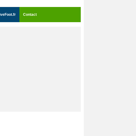
iveFoot.fr
Contact