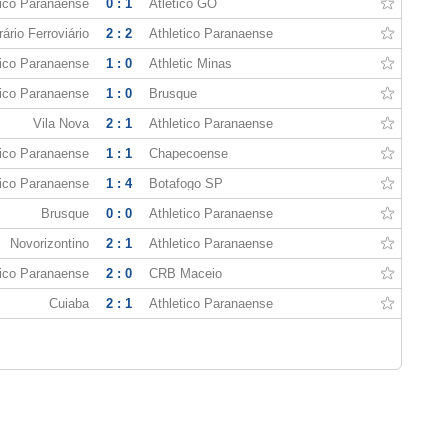
tico Paranaense
0 : 1
Atletico GO
ário Ferroviário
2 : 2
Athletico Paranaense
tico Paranaense
1 : 0
Athletic Minas
tico Paranaense
1 : 0
Brusque
Vila Nova
2 : 1
Athletico Paranaense
tico Paranaense
1 : 1
Chapecoense
tico Paranaense
1 : 4
Botafogo SP
Brusque
0 : 0
Athletico Paranaense
Novorizontino
2 : 1
Athletico Paranaense
tico Paranaense
2 : 0
CRB Maceio
Cuiaba
2 : 1
Athletico Paranaense