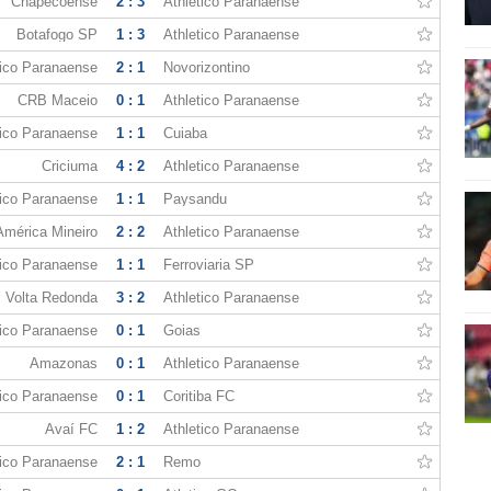
Chapecoense
2 : 3
Athletico Paranaense
Botafogo SP
1 : 3
Athletico Paranaense
tico Paranaense
2 : 1
Novorizontino
CRB Maceio
0 : 1
Athletico Paranaense
tico Paranaense
1 : 1
Cuiaba
Criciuma
4 : 2
Athletico Paranaense
tico Paranaense
1 : 1
Paysandu
América Mineiro
2 : 2
Athletico Paranaense
tico Paranaense
1 : 1
Ferroviaria SP
Volta Redonda
3 : 2
Athletico Paranaense
tico Paranaense
0 : 1
Goias
Amazonas
0 : 1
Athletico Paranaense
tico Paranaense
0 : 1
Coritiba FC
Avaí FC
1 : 2
Athletico Paranaense
tico Paranaense
2 : 1
Remo