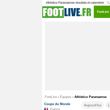
Athletico Paranaense résultats et calendrier
🔍
FootLive
FootLive
›
Équipes
›
Athletico Paranaense
Coupe du Monde
Aujourd'hui
L
France