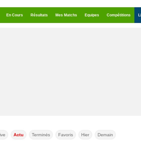
En Cours
Résultats
Mes Matchs
Equipes
Compétitions
L
ive
Actu
Terminés
Favoris
Hier
Demain