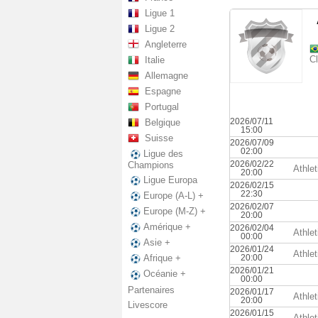
Ligue 1
Ligue 2
Angleterre
C
Italie
Allemagne
Espagne
Portugal
2026/07/11
Belgique
15:00
Suisse
2026/07/09
02:00
Ligue des
2026/02/22
Champions
Athle
20:00
Ligue Europa
2026/02/15
22:30
Europe (A-L) +
2026/02/07
Europe (M-Z) +
20:00
Amérique +
2026/02/04
Athle
00:00
Asie +
2026/01/24
Athle
20:00
Afrique +
2026/01/21
Océanie +
00:00
Partenaires
2026/01/17
Athle
20:00
Livescore
2026/01/15
Athle