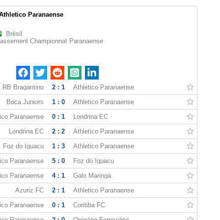
Athletico Paranaense
Brésil
lassement Championnat Paranaense
RB Bragantino
2 : 1
Athletico Paranaense
Boca Juniors
1 : 0
Athletico Paranaense
tico Paranaense
0 : 1
Londrina EC
Londrina EC
2 : 2
Athletico Paranaense
Foz do Iguacu
1 : 3
Athletico Paranaense
tico Paranaense
5 : 0
Foz do Iguacu
tico Paranaense
4 : 1
Galo Maringá
Azuriz FC
2 : 1
Athletico Paranaense
tico Paranaense
0 : 1
Coritiba FC
tico Paranaense
2 : 0
Operário Ferroviário