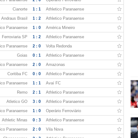
Cianorte
1 : 1
Athletico Paranaense
Andraus Brasil
1 : 2
Athletico Paranaense
tico Paranaense
1 : 0
América Mineiro
Ferroviaria SP
1 : 2
Athletico Paranaense
tico Paranaense
2 : 0
Volta Redonda
Goias
0 : 1
Athletico Paranaense
tico Paranaense
2 : 0
Amazonas
Coritiba FC
0 : 0
Athletico Paranaense
tico Paranaense
1 : 1
Avaí FC
Remo
2 : 1
Athletico Paranaense
Atletico GO
3 : 0
Athletico Paranaense
tico Paranaense
1 : 0
Operário Ferroviário
Athletic Minas
0 : 3
Athletico Paranaense
tico Paranaense
2 : 0
Vila Nova