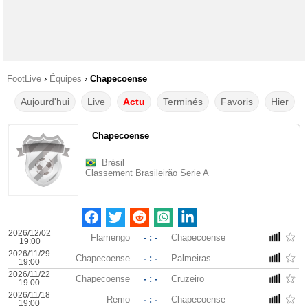
FootLive
›
Équipes
›
Chapecoense
Aujourd'hui
Live
Actu
Terminés
Favoris
Hier
Chapecoense
Brésil
Classement Brasileirão Serie A
2026/12/02
Flamengo
- : -
Chapecoense
19:00
2026/11/29
Chapecoense
- : -
Palmeiras
19:00
2026/11/22
Chapecoense
- : -
Cruzeiro
19:00
2026/11/18
Remo
- : -
Chapecoense
19:00