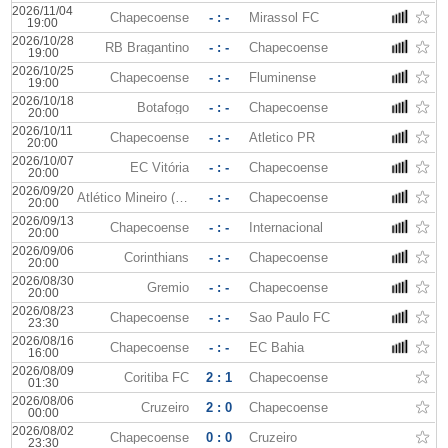
2026/11/04
Chapecoense
- : -
Mirassol FC
19:00
2026/10/28
RB Bragantino
- : -
Chapecoense
19:00
2026/10/25
Chapecoense
- : -
Fluminense
19:00
2026/10/18
Botafogo
- : -
Chapecoense
20:00
2026/10/11
Chapecoense
- : -
Atletico PR
20:00
2026/10/07
EC Vitória
- : -
Chapecoense
20:00
2026/09/20
Atlético Mineiro (MG)
- : -
Chapecoense
20:00
2026/09/13
Chapecoense
- : -
Internacional
20:00
2026/09/06
Corinthians
- : -
Chapecoense
20:00
2026/08/30
Gremio
- : -
Chapecoense
20:00
2026/08/23
Chapecoense
- : -
Sao Paulo FC
23:30
2026/08/16
Chapecoense
- : -
EC Bahia
16:00
2026/08/09
Coritiba FC
2 : 1
Chapecoense
01:30
2026/08/06
Cruzeiro
2 : 0
Chapecoense
00:00
2026/08/02
Chapecoense
0 : 0
Cruzeiro
23:30