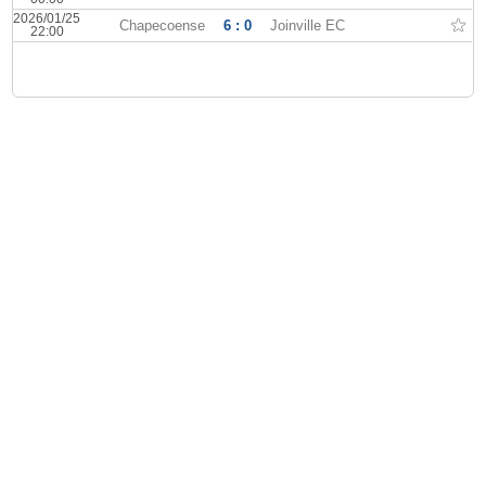
2026/01/25
Chapecoense
6 : 0
Joinville EC
22:00