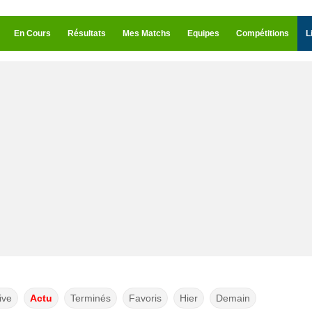
En Cours
Résultats
Mes Matchs
Equipes
Compétitions
L
ive
Actu
Terminés
Favoris
Hier
Demain