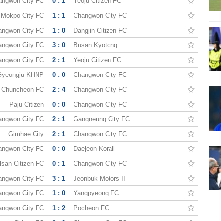
angwon City FC
0 : 1
Yeoju Citizen FC
Mokpo City FC
1 : 1
Changwon City FC
angwon City FC
1 : 0
Dangjin Citizen FC
angwon City FC
3 : 0
Busan Kyotong
angwon City FC
2 : 1
Yeoju Citizen FC
Gyeongju KHNP
0 : 0
Changwon City FC
Chuncheon FC
2 : 4
Changwon City FC
Paju Citizen
0 : 0
Changwon City FC
angwon City FC
2 : 1
Gangneung City FC
Gimhae City
2 : 1
Changwon City FC
angwon City FC
0 : 0
Daejeon Korail
lsan Citizen FC
0 : 1
Changwon City FC
angwon City FC
3 : 1
Jeonbuk Motors II
angwon City FC
1 : 0
Yangpyeong FC
angwon City FC
1 : 2
Pocheon FC