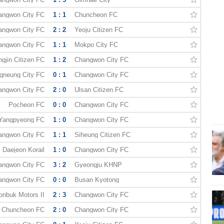
angwon City FC
1 : 1
Chuncheon FC
angwon City FC
2 : 2
Yeoju Citizen FC
angwon City FC
1 : 1
Mokpo City FC
gjin Citizen FC
1 : 2
Changwon City FC
gneung City FC
0 : 1
Changwon City FC
angwon City FC
2 : 0
Ulsan Citizen FC
Pocheon FC
0 : 0
Changwon City FC
Yangpyeong FC
1 : 0
Changwon City FC
angwon City FC
1 : 1
Siheung Citizen FC
Daejeon Korail
1 : 0
Changwon City FC
angwon City FC
3 : 2
Gyeongju KHNP
angwon City FC
0 : 0
Busan Kyotong
onbuk Motors II
2 : 3
Changwon City FC
Chuncheon FC
2 : 0
Changwon City FC