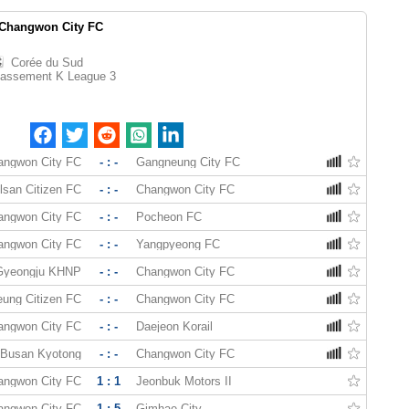
Changwon City FC
Corée du Sud
lassement K League 3
angwon City FC
- : -
Gangneung City FC
lsan Citizen FC
- : -
Changwon City FC
angwon City FC
- : -
Pocheon FC
angwon City FC
- : -
Yangpyeong FC
Gyeongju KHNP
- : -
Changwon City FC
eung Citizen FC
- : -
Changwon City FC
angwon City FC
- : -
Daejeon Korail
Busan Kyotong
- : -
Changwon City FC
angwon City FC
1 : 1
Jeonbuk Motors II
angwon City FC
1 : 5
Gimhae City