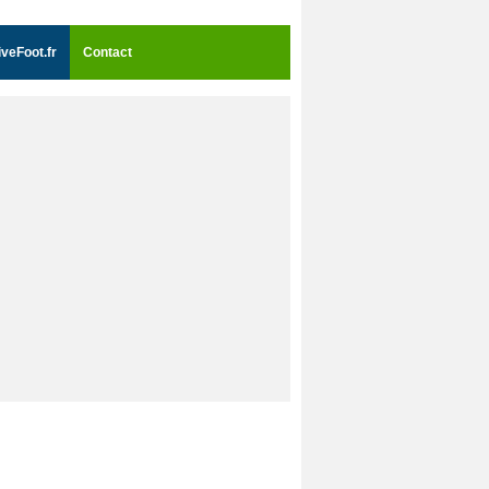
iveFoot.fr
Contact