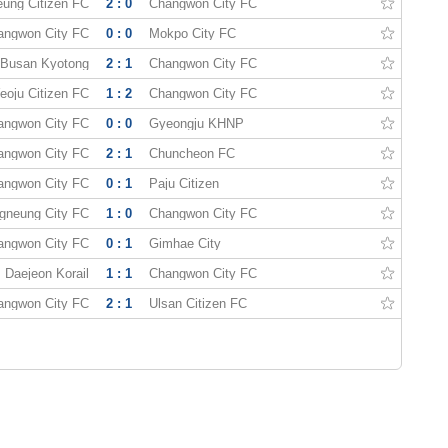
eung Citizen FC
2 : 0
Changwon City FC
angwon City FC
0 : 0
Mokpo City FC
Busan Kyotong
2 : 1
Changwon City FC
eoju Citizen FC
1 : 2
Changwon City FC
angwon City FC
0 : 0
Gyeongju KHNP
angwon City FC
2 : 1
Chuncheon FC
angwon City FC
0 : 1
Paju Citizen
gneung City FC
1 : 0
Changwon City FC
angwon City FC
0 : 1
Gimhae City
Daejeon Korail
1 : 1
Changwon City FC
angwon City FC
2 : 1
Ulsan Citizen FC