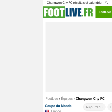
Changwon City FC résultats et calendrier
🔍
FootLive
FootLive
›
Équipes
›
Changwon City FC
Coupe du Monde
Aujourd'hui
L
France