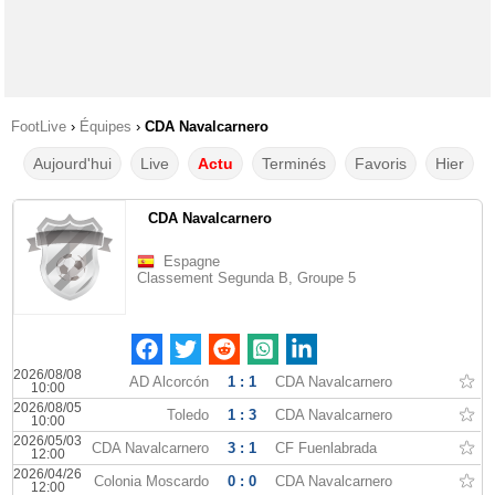
FootLive
›
Équipes
›
CDA Navalcarnero
Aujourd'hui
Live
Actu
Terminés
Favoris
Hier
CDA Navalcarnero
Espagne
Classement Segunda B, Groupe 5
2026/08/08
AD Alcorcón
1 : 1
CDA Navalcarnero
10:00
2026/08/05
Toledo
1 : 3
CDA Navalcarnero
10:00
2026/05/03
CDA Navalcarnero
3 : 1
CF Fuenlabrada
12:00
2026/04/26
Colonia Moscardo
0 : 0
CDA Navalcarnero
12:00