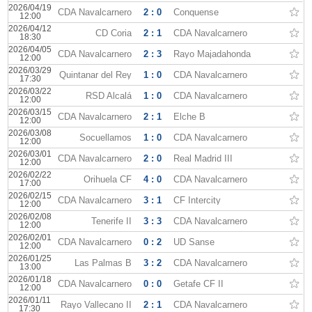
2026/04/19
CDA Navalcarnero
2 : 0
Conquense
12:00
2026/04/12
CD Coria
2 : 1
CDA Navalcarnero
18:30
2026/04/05
CDA Navalcarnero
2 : 3
Rayo Majadahonda
12:00
2026/03/29
Quintanar del Rey
1 : 0
CDA Navalcarnero
17:30
2026/03/22
RSD Alcalá
1 : 0
CDA Navalcarnero
12:00
2026/03/15
CDA Navalcarnero
2 : 1
Elche B
12:00
2026/03/08
Socuellamos
1 : 0
CDA Navalcarnero
12:00
2026/03/01
CDA Navalcarnero
2 : 0
Real Madrid III
12:00
2026/02/22
Orihuela CF
4 : 0
CDA Navalcarnero
17:00
2026/02/15
CDA Navalcarnero
3 : 1
CF Intercity
12:00
2026/02/08
Tenerife II
3 : 3
CDA Navalcarnero
12:00
2026/02/01
CDA Navalcarnero
0 : 2
UD Sanse
12:00
2026/01/25
Las Palmas B
3 : 2
CDA Navalcarnero
13:00
2026/01/18
CDA Navalcarnero
0 : 0
Getafe CF II
12:00
2026/01/11
Rayo Vallecano II
2 : 1
CDA Navalcarnero
17:30