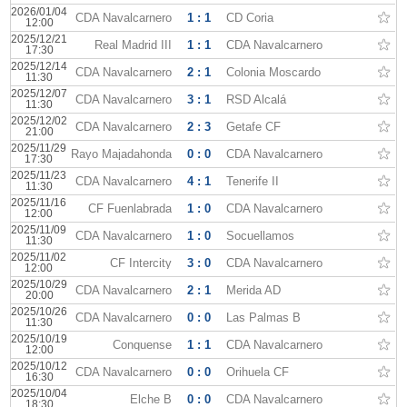
2026/01/04
CDA Navalcarnero
1 : 1
CD Coria
12:00
2025/12/21
Real Madrid III
1 : 1
CDA Navalcarnero
17:30
2025/12/14
CDA Navalcarnero
2 : 1
Colonia Moscardo
11:30
2025/12/07
CDA Navalcarnero
3 : 1
RSD Alcalá
11:30
2025/12/02
CDA Navalcarnero
2 : 3
Getafe CF
21:00
2025/11/29
Rayo Majadahonda
0 : 0
CDA Navalcarnero
17:30
2025/11/23
CDA Navalcarnero
4 : 1
Tenerife II
11:30
2025/11/16
CF Fuenlabrada
1 : 0
CDA Navalcarnero
12:00
2025/11/09
CDA Navalcarnero
1 : 0
Socuellamos
11:30
2025/11/02
CF Intercity
3 : 0
CDA Navalcarnero
12:00
2025/10/29
CDA Navalcarnero
2 : 1
Merida AD
20:00
2025/10/26
CDA Navalcarnero
0 : 0
Las Palmas B
11:30
2025/10/19
Conquense
1 : 1
CDA Navalcarnero
12:00
2025/10/12
CDA Navalcarnero
0 : 0
Orihuela CF
16:30
2025/10/04
Elche B
0 : 0
CDA Navalcarnero
18:30