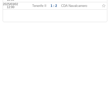
2025/03/02
Tenerife II
1 : 2
CDA Navalcarnero
12:00