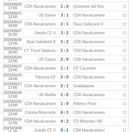
2025/09/28
CDA Navalcarnero
1 : 0
Quintanar del Rey
17:00
2025/09/21
UD Sanse
3 : 1
CDA Navalcarnero
12:00
2025/09/14
CDA Navalcarnero
2 : 1
Rayo Vallecano II
18:00
2025/09/07
Getafe CF II
3 : 2
CDA Navalcarnero
11:30
2025/08/30
Real Valladolid B
1 : 2
CDA Navalcarnero
12:00
2025/08/13
CT Trival Valderas
1 : 2
CDA Navalcarnero
20:00
2025/05/04
UD Sanse
2 : 0
CDA Navalcarnero
12:00
2025/04/27
CDA Navalcarnero
1 : 1
CP Cacereño
12:00
2025/04/20
Talavera CF
2 : 0
CDA Navalcarnero
18:00
2025/04/13
CDA Navalcarnero
2 : 1
Guadalajara
17:00
2025/04/06
UD Melilla
1 : 0
CDA Navalcarnero
12:00
2025/03/30
CDA Navalcarnero
1 : 0
Atletico Paso
12:00
2025/03/23
Colonia Moscardo
0 : 3
CDA Navalcarnero
12:00
2025/03/16
CDA Navalcarnero
4 : 2
CD Móstoles URJC
12:00
2025/03/09
Getafe CF II
0 : 1
CDA Navalcarnero
11:30