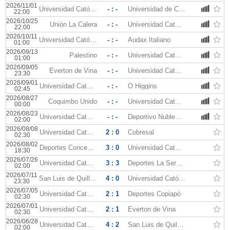
2026/11/01
Universidad Católica
- : -
Universidad de Chile
22:00
2026/10/25
Unión La Calera
- : -
Universidad Católica
22:00
2026/10/11
Universidad Católica
- : -
Audax Italiano
01:00
2026/09/13
Palestino
- : -
Universidad Católica
01:00
2026/09/05
Everton de Vina
- : -
Universidad Católica
23:30
2026/09/01
Universidad Católica
- : -
O Higgins
02:45
2026/08/27
Coquimbo Unido
- : -
Universidad Católica
00:00
2026/08/23
Universidad Católica
- : -
Deportivo Nublense
02:00
2026/08/08
Universidad Católica
2 : 0
Cobresal
02:30
2026/08/02
Deportes Concepción
3 : 0
Universidad Católica
18:30
2026/07/26
Universidad Católica
3 : 3
Deportes La Serena
02:00
2026/07/11
San Luis de Quillota
4 : 0
Universidad Católica
23:30
2026/07/05
Universidad Católica
2 : 1
Deportes Copiapó
02:30
2026/07/01
Universidad Católica
2 : 1
Everton de Vina
02:30
2026/06/28
Universidad Católica
4 : 2
San Luis de Quillota
02:00