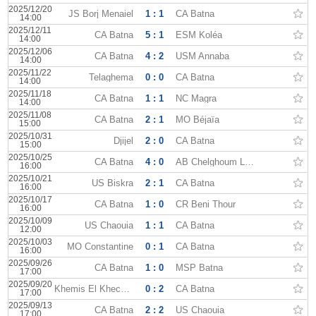
2025/12/20
JS Borj Menaiel
1 : 1
CA Batna
14:00
2025/12/11
CA Batna
5 : 1
ESM Koléa
14:00
2025/12/06
CA Batna
4 : 2
USM Annaba
14:00
2025/11/22
Telaghema
0 : 0
CA Batna
14:00
2025/11/18
CA Batna
1 : 1
NC Magra
14:00
2025/11/08
CA Batna
2 : 1
MO Béjaïa
15:00
2025/10/31
Djijel
2 : 0
CA Batna
15:00
2025/10/25
CA Batna
4 : 0
AB Chelghoum Laïd
16:00
2025/10/21
US Biskra
2 : 1
CA Batna
16:00
2025/10/17
CA Batna
1 : 0
CR Beni Thour
16:00
2025/10/09
US Chaouia
1 : 1
CA Batna
12:00
2025/10/03
MO Constantine
0 : 1
CA Batna
16:00
2025/09/26
CA Batna
1 : 0
MSP Batna
17:00
2025/09/20
Khemis El Khechna
0 : 2
CA Batna
17:00
2025/09/13
CA Batna
2 : 2
US Chaouia
17:00