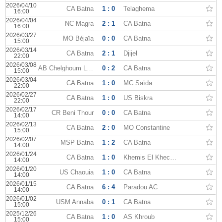
2026/04/10
CA Batna
1 : 0
Telaghema
16:00
2026/04/04
NC Magra
2 : 1
CA Batna
16:00
2026/03/27
MO Béjaïa
0 : 0
CA Batna
15:00
2026/03/14
CA Batna
2 : 1
Djijel
22:00
2026/03/08
AB Chelghoum Laïd
0 : 2
CA Batna
15:00
2026/03/04
CA Batna
1 : 0
MC Saïda
22:00
2026/02/27
CA Batna
1 : 0
US Biskra
22:00
2026/02/17
CR Beni Thour
0 : 0
CA Batna
14:00
2026/02/13
CA Batna
2 : 0
MO Constantine
15:00
2026/02/07
MSP Batna
1 : 2
CA Batna
14:00
2026/01/24
CA Batna
1 : 0
Khemis El Khechna
14:00
2026/01/20
US Chaouia
1 : 0
CA Batna
14:00
2026/01/15
CA Batna
6 : 4
Paradou AC
14:00
2026/01/02
USM Annaba
0 : 1
CA Batna
15:00
2025/12/26
CA Batna
1 : 0
AS Khroub
15:00