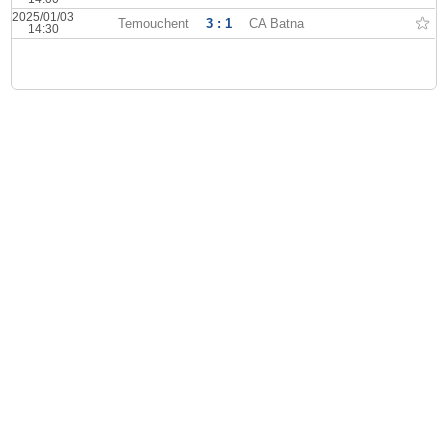
2025/01/03
Temouchent
3 : 1
CA Batna
14:30