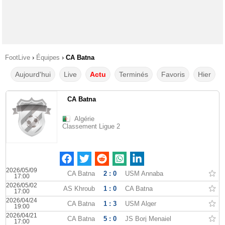
FootLive
›
Équipes
›
CA Batna
Aujourd'hui
Live
Actu
Terminés
Favoris
Hier
CA Batna
Algérie
Classement Ligue 2
2026/05/09
CA Batna
2 : 0
USM Annaba
17:00
2026/05/02
AS Khroub
1 : 0
CA Batna
17:00
2026/04/24
CA Batna
1 : 3
USM Alger
19:00
2026/04/21
CA Batna
5 : 0
JS Borj Menaiel
17:00