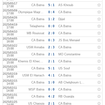
2025/05/17
CA Batna
5 : 1
AS Khroub
17:00
2025/05/09
Olympique Magrane
0 : 4
CA Batna
17:00
2025/04/26
CA Batna
1 : 2
Djijel
17:00
2025/04/19
Telaghema
0 : 0
CA Batna
17:00
2025/04/10
MB Rouissat
2 : 0
CA Batna
16:00
2025/04/05
CA Batna
0 : 3
JS Borj Menaiel
16:00
2025/03/22
USM Annaba
2 : 3
CA Batna
15:00
2025/03/15
CA Batna
2 : 1
MO Constantine
15:00
2025/03/08
Khemis El Khechna
2 : 1
CA Batna
15:00
2025/02/25
CA Batna
5 : 1
US Souf
15:00
2025/02/19
USM El Harrach
4 : 1
CA Batna
14:00
2025/02/15
CA Batna
1 : 0
AB Chelghoum Laïd
14:00
2025/02/11
MSP Batna
0 : 0
CA Batna
14:00
2025/01/31
CA Batna
4 : 2
RB Ouargla
15:00
2025/01/25
US Chaouia
2 : 1
CA Batna
14:00