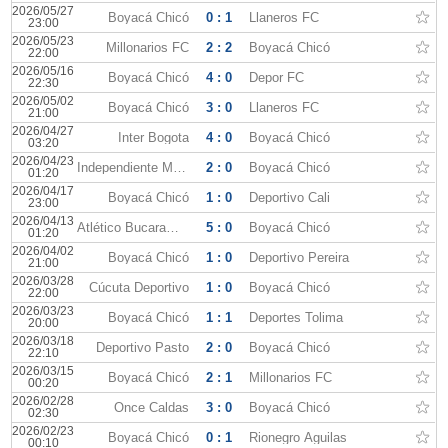
2026/05/27
Boyacá Chicó
0 : 1
Llaneros FC
23:00
2026/05/23
Millonarios FC
2 : 2
Boyacá Chicó
22:00
2026/05/16
Boyacá Chicó
4 : 0
Depor FC
22:30
2026/05/02
Boyacá Chicó
3 : 0
Llaneros FC
21:00
2026/04/27
Inter Bogota
4 : 0
Boyacá Chicó
03:20
2026/04/23
Independiente Medellín
2 : 0
Boyacá Chicó
01:20
2026/04/17
Boyacá Chicó
1 : 0
Deportivo Cali
23:00
2026/04/13
Atlético Bucaramanga
5 : 0
Boyacá Chicó
01:20
2026/04/02
Boyacá Chicó
1 : 0
Deportivo Pereira
21:00
2026/03/28
Cúcuta Deportivo
1 : 0
Boyacá Chicó
22:00
2026/03/23
Boyacá Chicó
1 : 1
Deportes Tolima
20:00
2026/03/18
Deportivo Pasto
2 : 0
Boyacá Chicó
22:10
2026/03/15
Boyacá Chicó
2 : 1
Millonarios FC
00:20
2026/02/28
Once Caldas
3 : 0
Boyacá Chicó
02:30
2026/02/23
Boyacá Chicó
0 : 1
Rionegro Águilas
00:10