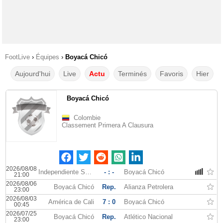
FootLive
›
Équipes
›
Boyacá Chicó
Aujourd'hui
Live
Actu
Terminés
Favoris
Hier
Boyacá Chicó
Colombie
Classement Primera A Clausura
2026/08/08
Independiente Santa Fe
- : -
Boyacá Chicó
21:00
2026/08/06
Boyacá Chicó
Rep.
Alianza Petrolera
23:00
2026/08/03
América de Cali
7 : 0
Boyacá Chicó
00:45
2026/07/25
Boyacá Chicó
Rep.
Atlético Nacional
23:00