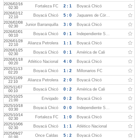
2026/02/16
Fortaleza FC
2 : 1
Boyacá Chicó
02:30
2026/02/12
Boyacá Chicó
5 : 0
Jaguares de Córdoba
22:10
2026/02/08
Junior Barranquilla
3 : 0
Boyacá Chicó
02:30
2026/02/01
Boyacá Chicó
0 : 1
Independiente Santa Fe
00:10
2026/01/28
Alianza Petrolera
1 : 1
Boyacá Chicó
22:10
2026/01/25
Boyacá Chicó
0 : 1
América de Cali
02:30
2026/01/18
Atlético Nacional
4 : 0
Boyacá Chicó
00:20
2025/11/13
Boyacá Chicó
1 : 2
Millonarios FC
02:20
2025/11/09
Alianza Petrolera
2 : 0
Boyacá Chicó
22:10
2025/11/07
Boyacá Chicó
0 : 2
América de Cali
00:10
2025/10/25
Envigado
0 : 2
Boyacá Chicó
21:00
2025/10/18
Boyacá Chicó
0 : 0
Independiente Santa Fe
03:30
2025/10/14
Fortaleza FC
1 : 0
Boyacá Chicó
02:30
2025/10/06
Boyacá Chicó
1 : 1
Atlético Nacional
02:30
2025/09/27
Once Caldas
5 : 2
Boyacá Chicó
01:00