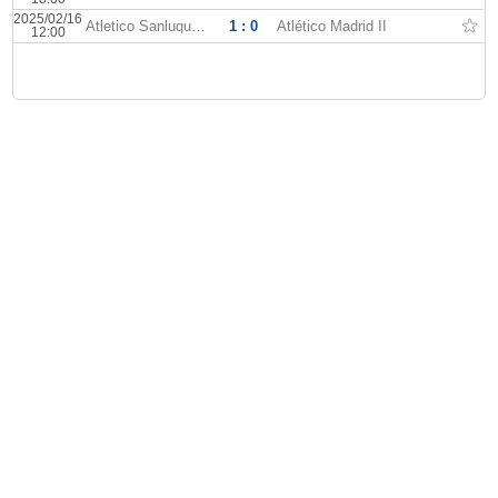
2025/02/16
Atletico Sanluqueno
1 : 0
Atlético Madrid II
12:00