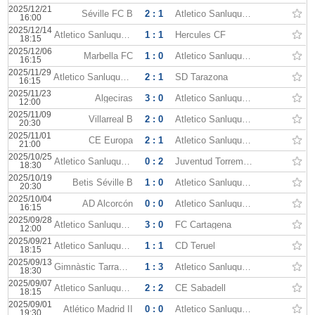
2025/12/21
Séville FC B
2 : 1
Atletico Sanluqueno
16:00
2025/12/14
Atletico Sanluqueno
1 : 1
Hercules CF
18:15
2025/12/06
Marbella FC
1 : 0
Atletico Sanluqueno
16:15
2025/11/29
Atletico Sanluqueno
2 : 1
SD Tarazona
16:15
2025/11/23
Algeciras
3 : 0
Atletico Sanluqueno
12:00
2025/11/09
Villarreal B
2 : 0
Atletico Sanluqueno
20:30
2025/11/01
CE Europa
2 : 1
Atletico Sanluqueno
21:00
2025/10/25
Atletico Sanluqueno
0 : 2
Juventud Torremolinos
18:30
2025/10/19
Betis Séville B
1 : 0
Atletico Sanluqueno
20:30
2025/10/04
AD Alcorcón
0 : 0
Atletico Sanluqueno
16:15
2025/09/28
Atletico Sanluqueno
3 : 0
FC Cartagena
12:00
2025/09/21
Atletico Sanluqueno
1 : 1
CD Teruel
18:15
2025/09/13
Gimnàstic Tarragona
1 : 3
Atletico Sanluqueno
18:30
2025/09/07
Atletico Sanluqueno
2 : 2
CE Sabadell
18:15
2025/09/01
Atlético Madrid II
0 : 0
Atletico Sanluqueno
19:30