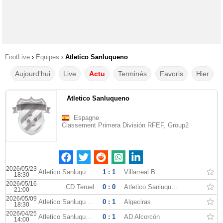
FootLive
›
Équipes
›
Atletico Sanluqueno
Aujourd'hui
Live
Actu
Terminés
Favoris
Hier
Atletico Sanluqueno
Espagne
Classement Primera División RFEF, Group2
2026/05/23
Atletico Sanluqueno
1 : 1
Villarreal B
18:30
2026/05/16
CD Teruel
0 : 0
Atletico Sanluqueno
21:00
2026/05/09
Atletico Sanluqueno
0 : 1
Algeciras
18:30
2026/04/25
Atletico Sanluqueno
0 : 1
AD Alcorcón
14:00