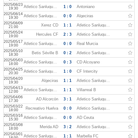
2025/08/23
Atletico Sanluqueno
1 : 0
Antoniano
19:30
2025/08/14
Atletico Sanluqueno
0 : 0
Algeciras
19:30
2025/08/09
Xerez CD
1 : 1
Atletico Sanluqueno
21:00
2025/05/24
Hercules CF
2 : 3
Atletico Sanluqueno
19:00
2025/05/17
Atletico Sanluqueno
0 : 0
Real Murcia
19:00
2025/05/10
Betis Séville B
0 : 2
Atletico Sanluqueno
18:30
2025/05/03
Atletico Sanluqueno
0 : 3
CD Alcoyano
18:00
2025/04/25
Atletico Sanluqueno
1 : 0
CF Intercity
20:30
2025/04/20
Algeciras
1 : 1
Atletico Sanluqueno
19:30
2025/04/13
Atletico Sanluqueno
1 : 1
Villarreal B
12:00
2025/04/06
AD Alcorcón
3 : 1
Atletico Sanluqueno
17:30
2025/03/22
Recreativo Huelva
0 : 0
Atletico Sanluqueno
18:00
2025/03/16
Atletico Sanluqueno
0 : 0
AD Ceuta
15:30
2025/03/08
Merida AD
3 : 2
Atletico Sanluqueno
18:00
2025/03/01
Atletico Sanluqueno
1 : 1
Marbella FC
18:00