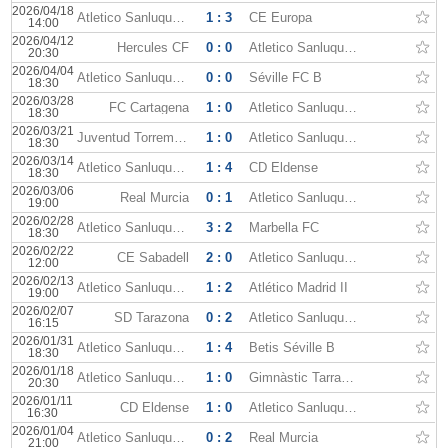
2026/04/18
Atletico Sanluqueno
1 : 3
CE Europa
14:00
2026/04/12
Hercules CF
0 : 0
Atletico Sanluqueno
20:30
2026/04/04
Atletico Sanluqueno
0 : 0
Séville FC B
18:30
2026/03/28
FC Cartagena
1 : 0
Atletico Sanluqueno
18:30
2026/03/21
Juventud Torremolinos
1 : 0
Atletico Sanluqueno
18:30
2026/03/14
Atletico Sanluqueno
1 : 4
CD Eldense
18:30
2026/03/06
Real Murcia
0 : 1
Atletico Sanluqueno
19:00
2026/02/28
Atletico Sanluqueno
3 : 2
Marbella FC
18:30
2026/02/22
CE Sabadell
2 : 0
Atletico Sanluqueno
12:00
2026/02/13
Atletico Sanluqueno
1 : 2
Atlético Madrid II
19:00
2026/02/07
SD Tarazona
0 : 2
Atletico Sanluqueno
16:15
2026/01/31
Atletico Sanluqueno
1 : 4
Betis Séville B
18:30
2026/01/18
Atletico Sanluqueno
1 : 0
Gimnàstic Tarragona
20:30
2026/01/11
CD Eldense
1 : 0
Atletico Sanluqueno
16:30
2026/01/04
Atletico Sanluqueno
0 : 2
Real Murcia
21:00