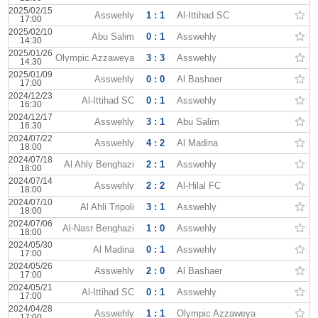
2025/02/15
Asswehly
1 : 1
Al-Ittihad SC
17:00
2025/02/10
Abu Salim
0 : 1
Asswehly
14:30
2025/01/26
Olympic Azzaweya
3 : 3
Asswehly
14:30
2025/01/09
Asswehly
0 : 0
Al Bashaer
17:00
2024/12/23
Al-Ittihad SC
0 : 1
Asswehly
16:30
2024/12/17
Asswehly
3 : 1
Abu Salim
16:30
2024/07/22
Asswehly
4 : 2
Al Madina
18:00
2024/07/18
Al Ahly Benghazi
2 : 1
Asswehly
18:00
2024/07/14
Asswehly
2 : 2
Al-Hilal FC
18:00
2024/07/10
Al Ahli Tripoli
3 : 1
Asswehly
18:00
2024/07/06
Al-Nasr Benghazi
1 : 0
Asswehly
18:00
2024/05/30
Al Madina
0 : 1
Asswehly
17:00
2024/05/26
Asswehly
2 : 0
Al Bashaer
17:00
2024/05/21
Al-Ittihad SC
0 : 1
Asswehly
17:00
2024/04/28
Asswehly
1 : 1
Olympic Azzaweya
17:00