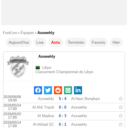
FootLive
›
Équipes
›
Asswehly
Aujourd'hui
Live
Actu
Terminés
Favoris
Hier
Asswehly
Libye
Classement Championnat de Libye
2026/06/06
Asswehly
5 : 4
Al-Nasr Benghazi
19:00
2026/05/24
Al Ahli Tripoli
0 : 0
Asswehly
17:00
2026/05/20
Al Madina
0 : 3
Asswehly
17:00
2026/05/14
Al-Ittihad SC
0 : 1
Asswehly
17:00