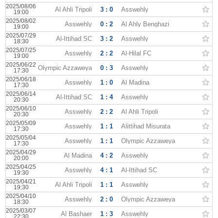
2025/08/06
Al Ahli Tripoli
3 : 0
Asswehly
19:00
2025/08/02
Asswehly
0 : 2
Al Ahly Benghazi
19:00
2025/07/29
Al-Ittihad SC
3 : 2
Asswehly
18:30
2025/07/25
Asswehly
2 : 2
Al-Hilal FC
19:00
2025/06/22
Olympic Azzaweya
0 : 3
Asswehly
17:30
2025/06/18
Asswehly
1 : 0
Al Madina
17:30
2025/06/14
Al-Ittihad SC
1 : 4
Asswehly
20:30
2025/06/10
Asswehly
2 : 2
Al Ahli Tripoli
20:30
2025/05/09
Asswehly
1 : 1
Alittihad Misurata
17:30
2025/05/04
Asswehly
1 : 1
Olympic Azzaweya
17:30
2025/04/29
Al Madina
4 : 2
Asswehly
20:00
2025/04/25
Asswehly
4 : 1
Al-Ittihad SC
19:30
2025/04/21
Al Ahli Tripoli
1 : 1
Asswehly
19:30
2025/04/10
Asswehly
2 : 0
Olympic Azzaweya
18:30
2025/03/07
Al Bashaer
1 : 3
Asswehly
22:30