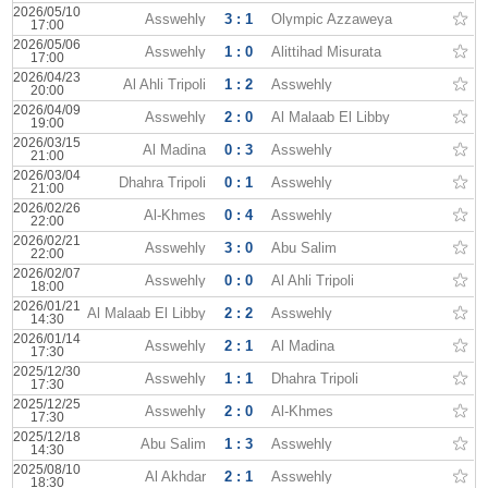
2026/05/10
Asswehly
3 : 1
Olympic Azzaweya
17:00
2026/05/06
Asswehly
1 : 0
Alittihad Misurata
17:00
2026/04/23
Al Ahli Tripoli
1 : 2
Asswehly
20:00
2026/04/09
Asswehly
2 : 0
Al Malaab El Libby
19:00
2026/03/15
Al Madina
0 : 3
Asswehly
21:00
2026/03/04
Dhahra Tripoli
0 : 1
Asswehly
21:00
2026/02/26
Al-Khmes
0 : 4
Asswehly
22:00
2026/02/21
Asswehly
3 : 0
Abu Salim
22:00
2026/02/07
Asswehly
0 : 0
Al Ahli Tripoli
18:00
2026/01/21
Al Malaab El Libby
2 : 2
Asswehly
14:30
2026/01/14
Asswehly
2 : 1
Al Madina
17:30
2025/12/30
Asswehly
1 : 1
Dhahra Tripoli
17:30
2025/12/25
Asswehly
2 : 0
Al-Khmes
17:30
2025/12/18
Abu Salim
1 : 3
Asswehly
14:30
2025/08/10
Al Akhdar
2 : 1
Asswehly
18:30