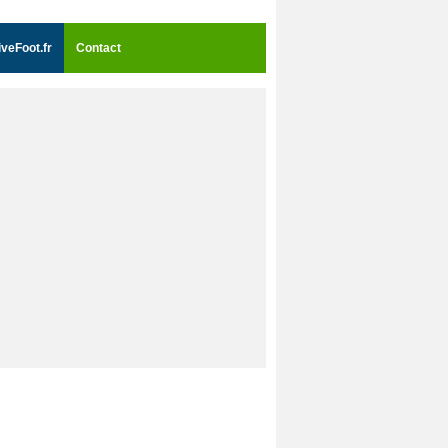
iveFoot.fr
Contact