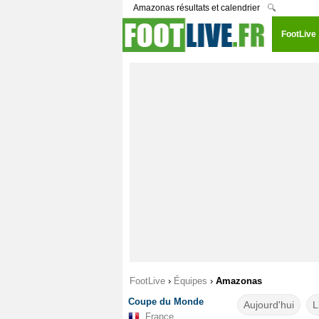
Amazonas résultats et calendrier
🔍
FootLive
FootLive
›
Équipes
›
Amazonas
Coupe du Monde
Aujourd'hui
L
France