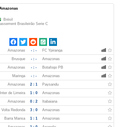
Amazonas
Brésil
assement Brasileirão Serie C
Amazonas
- : -
FC Ypiranga
Brusque
- : -
Amazonas
Amazonas
- : -
Botafogo PB
Maringa
- : -
Amazonas
Amazonas
2 : 1
Paysandu
Inter de Limeira
1 : 0
Amazonas
Amazonas
0 : 2
Itabaiana
Volta Redonda
3 : 0
Amazonas
Barra Mansa
1 : 1
Amazonas
Amazonas
1 : 0
Anapolis