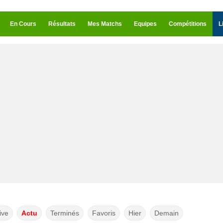
En Cours
Résultats
Mes Matchs
Equipes
Compétitions
L
ive
Actu
Terminés
Favoris
Hier
Demain