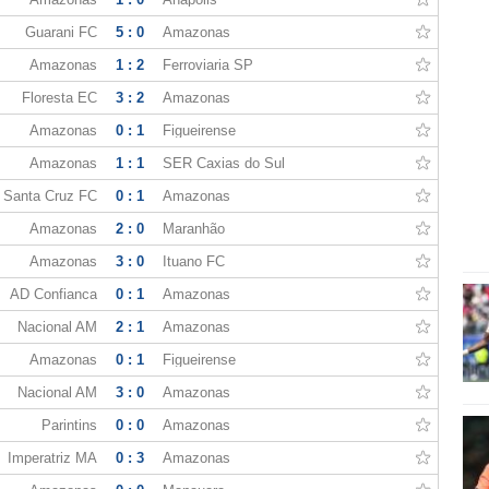
Guarani FC
5 : 0
Amazonas
Amazonas
1 : 2
Ferroviaria SP
Floresta EC
3 : 2
Amazonas
Amazonas
0 : 1
Figueirense
Amazonas
1 : 1
SER Caxias do Sul
Santa Cruz FC
0 : 1
Amazonas
Amazonas
2 : 0
Maranhão
Amazonas
3 : 0
Ituano FC
AD Confianca
0 : 1
Amazonas
Nacional AM
2 : 1
Amazonas
Amazonas
0 : 1
Figueirense
Nacional AM
3 : 0
Amazonas
Parintins
0 : 0
Amazonas
Imperatriz MA
0 : 3
Amazonas