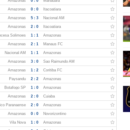
Amazonas
0 : 0
Manauara
Amazonas
0 : 0
Itacoatiara
Amazonas
5 : 3
Nacional AM
Amazonas
2 : 0
Itacoatiara
ncesa Solimoes
1 : 1
Amazonas
Amazonas
2 : 1
Manaus FC
Nacional AM
1 : 1
Amazonas
Amazonas
3 : 0
Sao Raimundo AM
Amazonas
1 : 2
Coritiba FC
Paysandu
2 : 2
Amazonas
Botafogo SP
1 : 0
Amazonas
Amazonas
2 : 0
Cuiaba
tico Paranaense
2 : 0
Amazonas
Amazonas
0 : 0
Novorizontino
Vila Nova
1 : 0
Amazonas