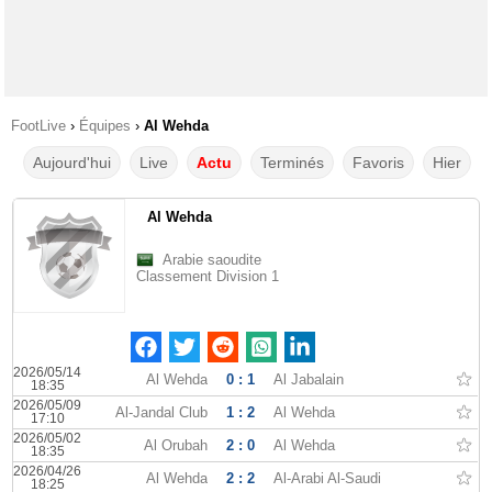
FootLive
›
Équipes
›
Al Wehda
Aujourd'hui
Live
Actu
Terminés
Favoris
Hier
Al Wehda
Arabie saoudite
Classement Division 1
2026/05/14
Al Wehda
0 : 1
Al Jabalain
18:35
2026/05/09
Al-Jandal Club
1 : 2
Al Wehda
17:10
2026/05/02
Al Orubah
2 : 0
Al Wehda
18:35
2026/04/26
Al Wehda
2 : 2
Al-Arabi Al-Saudi
18:25