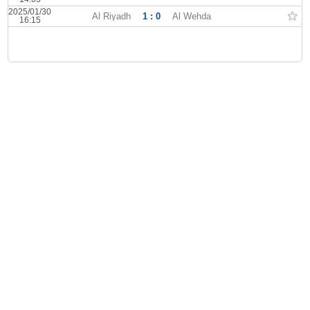
2025/01/30
Al Riyadh
1 : 0
Al Wehda
16:15