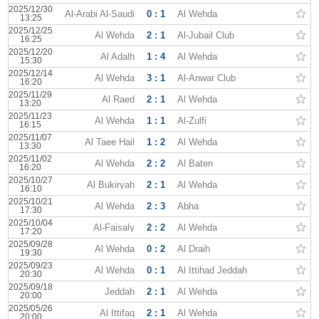
2025/12/30
Al-Arabi Al-Saudi
0 : 1
Al Wehda
13:25
2025/12/25
Al Wehda
2 : 1
Al-Jubail Club
16:25
2025/12/20
Al Adalh
1 : 4
Al Wehda
15:30
2025/12/14
Al Wehda
3 : 1
Al-Anwar Club
16:20
2025/11/29
Al Raed
2 : 1
Al Wehda
13:20
2025/11/23
Al Wehda
1 : 1
Al-Zulfi
16:15
2025/11/07
Al Taee Hail
1 : 2
Al Wehda
13:30
2025/11/02
Al Wehda
2 : 2
Al Baten
16:20
2025/10/27
Al Bukiryah
2 : 1
Al Wehda
16:10
2025/10/21
Al Wehda
2 : 3
Abha
17:30
2025/10/04
Al-Faisaly
2 : 2
Al Wehda
17:20
2025/09/28
Al Wehda
0 : 2
Al Draih
19:30
2025/09/23
Al Wehda
0 : 1
Al Ittihad Jeddah
20:30
2025/09/18
Jeddah
2 : 1
Al Wehda
20:00
2025/05/26
Al Ittifaq
2 : 1
Al Wehda
20:00