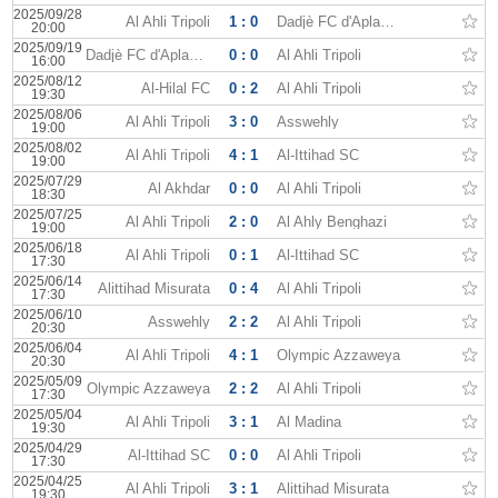
2025/09/28
Al Ahli Tripoli
1 : 0
Dadjè FC d'Aplahoué
20:00
2025/09/19
Dadjè FC d'Aplahoué
0 : 0
Al Ahli Tripoli
16:00
2025/08/12
Al-Hilal FC
0 : 2
Al Ahli Tripoli
19:30
2025/08/06
Al Ahli Tripoli
3 : 0
Asswehly
19:00
2025/08/02
Al Ahli Tripoli
4 : 1
Al-Ittihad SC
19:00
2025/07/29
Al Akhdar
0 : 0
Al Ahli Tripoli
18:30
2025/07/25
Al Ahli Tripoli
2 : 0
Al Ahly Benghazi
19:00
2025/06/18
Al Ahli Tripoli
0 : 1
Al-Ittihad SC
17:30
2025/06/14
Alittihad Misurata
0 : 4
Al Ahli Tripoli
17:30
2025/06/10
Asswehly
2 : 2
Al Ahli Tripoli
20:30
2025/06/04
Al Ahli Tripoli
4 : 1
Olympic Azzaweya
20:30
2025/05/09
Olympic Azzaweya
2 : 2
Al Ahli Tripoli
17:30
2025/05/04
Al Ahli Tripoli
3 : 1
Al Madina
19:30
2025/04/29
Al-Ittihad SC
0 : 0
Al Ahli Tripoli
17:30
2025/04/25
Al Ahli Tripoli
3 : 1
Alittihad Misurata
19:30