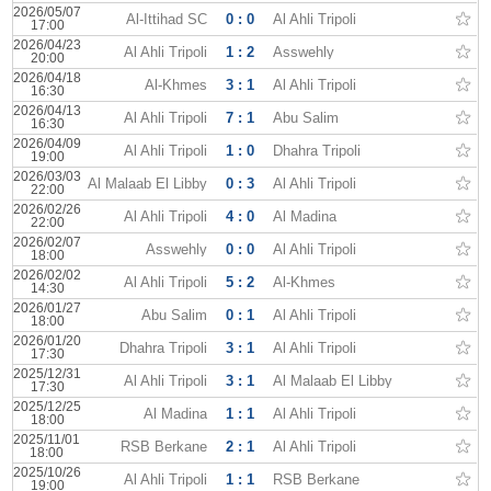
2026/05/07
Al-Ittihad SC
0 : 0
Al Ahli Tripoli
17:00
2026/04/23
Al Ahli Tripoli
1 : 2
Asswehly
20:00
2026/04/18
Al-Khmes
3 : 1
Al Ahli Tripoli
16:30
2026/04/13
Al Ahli Tripoli
7 : 1
Abu Salim
16:30
2026/04/09
Al Ahli Tripoli
1 : 0
Dhahra Tripoli
19:00
2026/03/03
Al Malaab El Libby
0 : 3
Al Ahli Tripoli
22:00
2026/02/26
Al Ahli Tripoli
4 : 0
Al Madina
22:00
2026/02/07
Asswehly
0 : 0
Al Ahli Tripoli
18:00
2026/02/02
Al Ahli Tripoli
5 : 2
Al-Khmes
14:30
2026/01/27
Abu Salim
0 : 1
Al Ahli Tripoli
18:00
2026/01/20
Dhahra Tripoli
3 : 1
Al Ahli Tripoli
17:30
2025/12/31
Al Ahli Tripoli
3 : 1
Al Malaab El Libby
17:30
2025/12/25
Al Madina
1 : 1
Al Ahli Tripoli
18:00
2025/11/01
RSB Berkane
2 : 1
Al Ahli Tripoli
18:00
2025/10/26
Al Ahli Tripoli
1 : 1
RSB Berkane
19:00