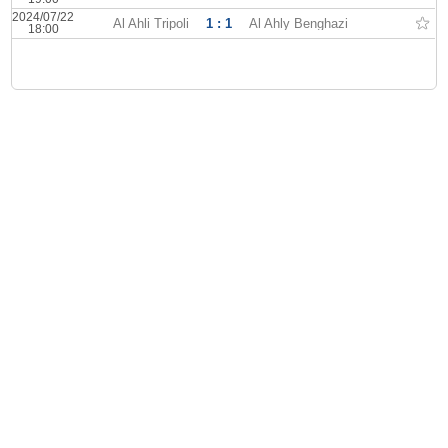
2024/07/22
Al Ahli Tripoli
1 : 1
Al Ahly Benghazi
18:00