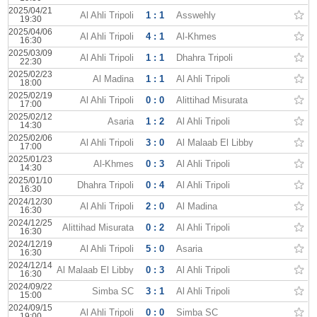
2025/04/21
Al Ahli Tripoli
1 : 1
Asswehly
19:30
2025/04/06
Al Ahli Tripoli
4 : 1
Al-Khmes
16:30
2025/03/09
Al Ahli Tripoli
1 : 1
Dhahra Tripoli
22:30
2025/02/23
Al Madina
1 : 1
Al Ahli Tripoli
18:00
2025/02/19
Al Ahli Tripoli
0 : 0
Alittihad Misurata
17:00
2025/02/12
Asaria
1 : 2
Al Ahli Tripoli
14:30
2025/02/06
Al Ahli Tripoli
3 : 0
Al Malaab El Libby
17:00
2025/01/23
Al-Khmes
0 : 3
Al Ahli Tripoli
14:30
2025/01/10
Dhahra Tripoli
0 : 4
Al Ahli Tripoli
16:30
2024/12/30
Al Ahli Tripoli
2 : 0
Al Madina
16:30
2024/12/25
Alittihad Misurata
0 : 2
Al Ahli Tripoli
16:30
2024/12/19
Al Ahli Tripoli
5 : 0
Asaria
16:30
2024/12/14
Al Malaab El Libby
0 : 3
Al Ahli Tripoli
16:30
2024/09/22
Simba SC
3 : 1
Al Ahli Tripoli
15:00
2024/09/15
Al Ahli Tripoli
0 : 0
Simba SC
19:00