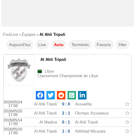
FootLive
›
Équipes
›
Al Ahli Tripoli
Aujourd'hui
Live
Actu
Terminés
Favoris
Hier
Al Ahli Tripoli
Libye
Classement Championnat de Libye
2026/05/24
Al Ahli Tripoli
0 : 0
Asswehly
17:00
2026/05/20
Al Ahli Tripoli
2 : 1
Olympic Azzaweya
17:00
2026/05/14
Al Madina
0 : 1
Al Ahli Tripoli
17:00
2026/05/10
Al Ahli Tripoli
1 : 0
Alittihad Misurata
17:00