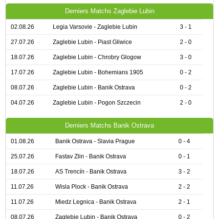
Derniers Matchs Zaglebie Lubin
02.08.26
Legia Varsovie - Zaglebie Lubin
3 - 1
27.07.26
Zaglebie Lubin - Piast Gliwice
2 - 0
18.07.26
Zaglebie Lubin - Chrobry Glogow
3 - 0
17.07.26
Zaglebie Lubin - Bohemians 1905
0 - 2
08.07.26
Zaglebie Lubin - Banik Ostrava
0 - 2
04.07.26
Zaglebie Lubin - Pogon Szczecin
2 - 0
Derniers Matchs Banik Ostrava
01.08.26
Banik Ostrava - Slavia Prague
0 - 4
25.07.26
Fastav Zlin - Banik Ostrava
0 - 1
18.07.26
AS Trencín - Banik Ostrava
3 - 2
11.07.26
Wisla Plock - Banik Ostrava
2 - 2
11.07.26
Miedz Legnica - Banik Ostrava
2 - 1
08.07.26
Zaglebie Lubin - Banik Ostrava
0 - 2