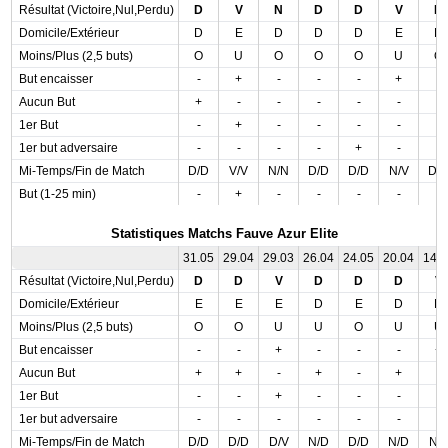
Résultat (Victoire,Nul,Perdu)
D
V
N
D
D
V
D
Domicile/Extérieur
D
E
D
D
D
E
D
Moins/Plus (2,5 buts)
O
U
O
O
O
U
O
But encaisser
-
+
-
-
-
+
-
Aucun But
+
-
-
-
-
-
-
1er But
-
+
-
-
-
-
-
1er but adversaire
-
-
-
-
+
-
-
Mi-Temps/Fin de Match
D/D
V/V
N/N
D/D
D/D
N/V
D/
But (1-25 min)
-
+
-
-
-
-
-
Statistiques Matchs Fauve Azur Elite
31.05
29.04
29.03
26.04
24.05
20.04
14.
Résultat (Victoire,Nul,Perdu)
D
D
V
D
D
D
V
Domicile/Extérieur
E
E
E
D
E
D
D
Moins/Plus (2,5 buts)
O
O
U
U
O
U
U
But encaisser
-
-
+
-
-
-
+
Aucun But
+
+
-
+
-
+
-
1er But
-
-
+
-
-
-
-
1er but adversaire
-
-
-
-
-
-
-
Mi-Temps/Fin de Match
D/D
D/D
D/V
N/D
D/D
N/D
N/