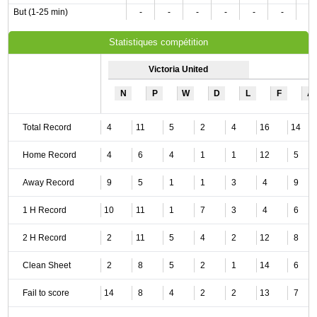
But (1-25 min)
-
-
-
-
-
-
-
Statistiques compétition
Victoria United
N
P
W
D
L
F
A
Total Record
4
11
5
2
4
16
14
Home Record
4
6
4
1
1
12
5
Away Record
9
5
1
1
3
4
9
1 H Record
10
11
1
7
3
4
6
2 H Record
2
11
5
4
2
12
8
Clean Sheet
2
8
5
2
1
14
6
Fail to score
14
8
4
2
2
13
7