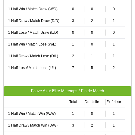
1 Half Win / Match Draw (W/D)
0
0
0
1 Half Draw / Match Draw (D/D)
3
2
1
1 Half Lose / Match Draw (L/D)
0
0
0
1 Half Win / Match Lose (W/L)
1
0
1
1 Half Draw / Match Lose (D/L)
2
1
1
1 Half Lose/ Match Lose (L/L)
7
5
2
Fauve Azur Elite Mi-temps / Fin de Match
Total
Domicile
Extérieur
1 Half Win / Match Win (W/W)
1
0
1
1 Half Draw / Match Win (D/W)
3
2
1