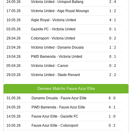
24.05.26
Victoria United - Unisport Bafang
2 : 4
17.05.26
Victoria United - Aige Royal Moungo
1 : 2
10.05.26
Aigle Royal - Victoria United
4 : 1
03.05.26
Gazelle FC - Victoria United
0 : 1
29.04.26
Cotonsport - Victoria United
0 : 2
23.04.26
Victoria United - Dynamo Douala
1 : 2
19.04.26
PWD Bamenda - Victoria United
0 : 1
05.04.26
Victoria United - Canon
0 : 2
29.03.26
Victoria United - Stade Renard
2 : 2
Derniers Matchs Fauve Azur Elite
31.05.26
Dynamo Douala - Fauve Azur Elite
6 : 0
24.05.26
PWD Bamenda - Fauve Azur Elite
4 : 1
14.05.26
Fauve Azur Elite - Gazelle FC
1 : 0
10.05.26
Fauve Azur Elite - Cotonsport
0 : 2