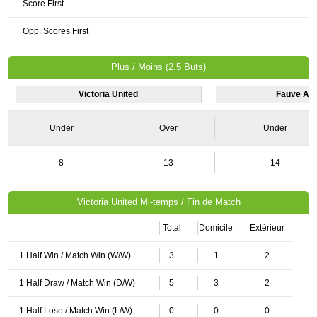
Score First
Opp. Scores First
Plus / Moins (2.5 Buts)
Victoria United
Fauve Azur
Under
Over
Under
8
13
14
Victoria United Mi-temps / Fin de Match
Total
Domicile
Extérieur
1 Half Win / Match Win (W/W)
3
1
2
1 Half Draw / Match Win (D/W)
5
3
2
1 Half Lose / Match Win (L/W)
0
0
0