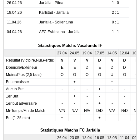
26.04.26
Jarfalla - Pitea
1 : 0
18.04.26
Karlstad - Jarfalla
2 : 1
11.04.26
Jarfalla - Sollentuna
0 : 1
04.04.26
AFC Eskilstuna - Jarfalla
1 : 1
Statistiques Matchs Vasalunds IF
27.04
24.05
19.04
17.05
14.05
12.04
10.
Résultat (Victoire,Nul,Perdu)
N
V
V
D
V
D
D
Domicile/Extérieur
E
E
D
E
D
D
D
Moins/Plus (2,5 buts)
O
O
O
O
U
O
O
But encaisser
-
+
-
-
+
-
-
Aucun But
-
-
-
+
-
-
-
1er But
+
+
-
-
+
-
-
1er but adversaire
-
-
-
+
-
-
+
Mi-Temps/Fin de Match
V/N
N/V
N/V
D/D
V/V
N/D
N/
But (1-25 min)
+
-
-
+
-
-
-
Statistiques Matchs FC Jarfalla
26.04
23.05
18.04
16.05
13.05
11.04
09.