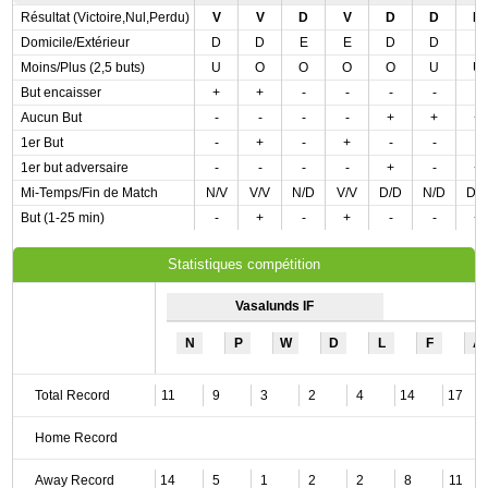
Résultat (Victoire,Nul,Perdu)
V
V
D
V
D
D
D
Domicile/Extérieur
D
D
E
E
D
D
E
Moins/Plus (2,5 buts)
U
O
O
O
O
U
U
But encaisser
+
+
-
-
-
-
-
Aucun But
-
-
-
-
+
+
+
1er But
-
+
-
+
-
-
-
1er but adversaire
-
-
-
-
+
-
+
Mi-Temps/Fin de Match
N/V
V/V
N/D
V/V
D/D
N/D
D/
But (1-25 min)
-
+
-
+
-
-
+
Statistiques compétition
Vasalunds IF
N
P
W
D
L
F
A
Total Record
11
9
3
2
4
14
17
Home Record
Away Record
14
5
1
2
2
8
11