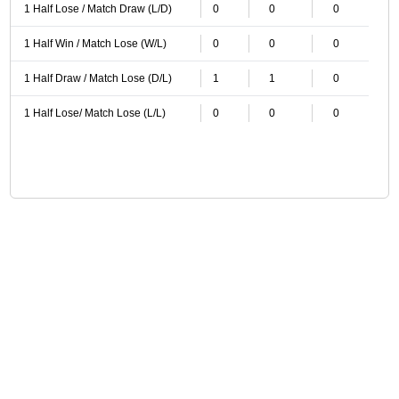
1 Half Lose / Match Draw (L/D)
0
0
0
1 Half Win / Match Lose (W/L)
0
0
0
1 Half Draw / Match Lose (D/L)
1
1
0
1 Half Lose/ Match Lose (L/L)
0
0
0