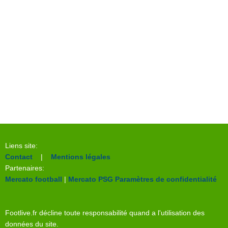
Liens site:
Contact
|
Mentions légales
Partenaires:
Mercato football
|
Mercato PSG
Paramètres de confidentialité
Footlive.fr décline toute responsabilité quand a l'utilisation des
données du site.