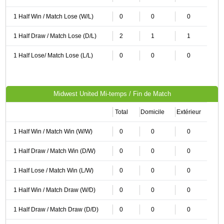
1 Half Win / Match Lose (W/L)
0
0
0
1 Half Draw / Match Lose (D/L)
2
1
1
1 Half Lose/ Match Lose (L/L)
0
0
0
Midwest United Mi-temps / Fin de Match
Total
Domicile
Extérieur
1 Half Win / Match Win (W/W)
0
0
0
1 Half Draw / Match Win (D/W)
0
0
0
1 Half Lose / Match Win (L/W)
0
0
0
1 Half Win / Match Draw (W/D)
0
0
0
1 Half Draw / Match Draw (D/D)
0
0
0