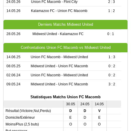
24.05.26
Union FC Macomb - Flint City
2 : 3
14.05.26
Kalamazoo FC - Union FC Macomb
1 : 2
Derniers Matchs Midwest United
28.05.26
Midwest United - Kalamazoo FC
0 : 1
Confrontations Union FC Macomb vs Midwest United
14.06.25
Union FC Macomb - Midwest United
1 : 3
08.05.25
Midwest United - Union FC Macomb
0 : 2
02.06.24
Union FC Macomb - Midwest United
0 : 2
09.05.24
Midwest United - Union FC Macomb
3 : 2
Statistiques Matchs Union FC Macomb
30.05
24.05
14.05
Résultat (Victoire,Nul,Perdu)
D
D
V
Domicile/Extérieur
E
D
E
Moins/Plus (2,5 buts)
O
O
O