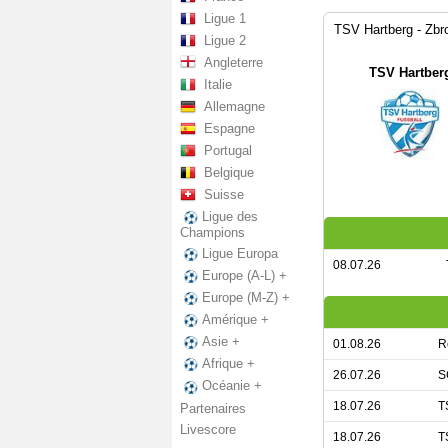
Ligue 1
TSV Hartberg - Zbro
Ligue 2
Angleterre
TSV Hartber
Italie
Allemagne
Espagne
Portugal
Belgique
Suisse
Ligue des
Champions
Ligue Europa
08.07.26
Europe (A-L) +
Europe (M-Z) +
Amérique +
Asie +
01.08.26
R
Afrique +
26.07.26
S
Océanie +
18.07.26
T
Partenaires
Livescore
18.07.26
T