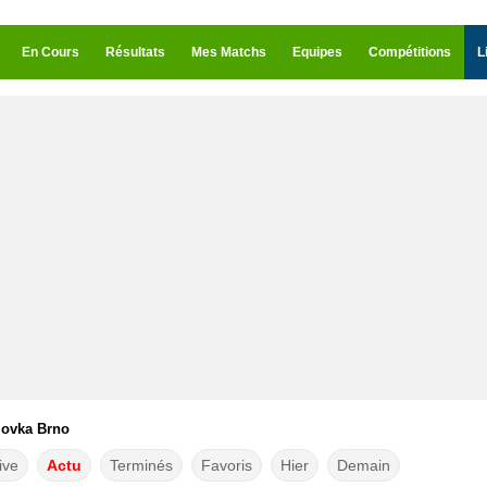
En Cours
Résultats
Mes Matchs
Equipes
Compétitions
L
ojovka Brno
ive
Actu
Terminés
Favoris
Hier
Demain