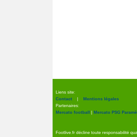
Liens site:
Contact
|
Mentions légales
Partenaires:
Mercato football
|
Mercato PSG
Paramèt
Footlive.fr décline toute responsabilité qua