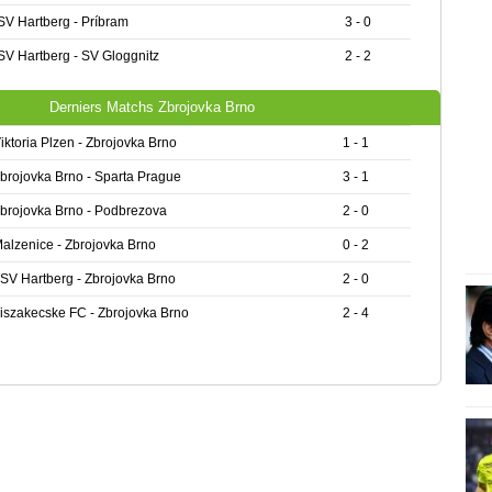
SV Hartberg - Príbram
3 - 0
SV Hartberg - SV Gloggnitz
2 - 2
Derniers Matchs Zbrojovka Brno
iktoria Plzen - Zbrojovka Brno
1 - 1
brojovka Brno - Sparta Prague
3 - 1
brojovka Brno - Podbrezova
2 - 0
alzenice - Zbrojovka Brno
0 - 2
SV Hartberg - Zbrojovka Brno
2 - 0
iszakecske FC - Zbrojovka Brno
2 - 4