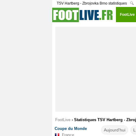
TSV Hartberg - Zbrojovka Brno statistiques
🔍
FootLive
FootLive
›
Statistiques TSV Hartberg - Zbr
Coupe du Monde
Aujourd'hui
L
France