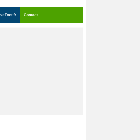
iveFoot.fr
Contact