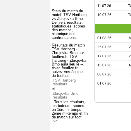
11.07.26
T
Stats du match du
match TSV Hartberg
10.07.26
T
vs Zbrojovka Brno:
Derniers résultats,
statistiques, scores
des matchs,
historique des
confrontations.
01.08.26
V
Résultats du match
25.07.26
Z
TSV Hartberg -
Zbrojovka Brno sur
17.07.26
Z
footlive.fr. TSV
Hartberg - Zbrojovka
Brno aura lieu le --.
15.07.26
M
Avec footlive.fr
suivez vos équipes
08.07.26
T
de football
TSV Hartberg
01.07.26
T
résultats
et
Zbrojovka Brno
résultats
. Tous les résultats,
les buteurs, scores
en 1ère mi-temps,
2ème mi-temps et fin
de match sur foot
live.