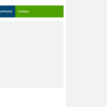
iveFoot.fr
Contact