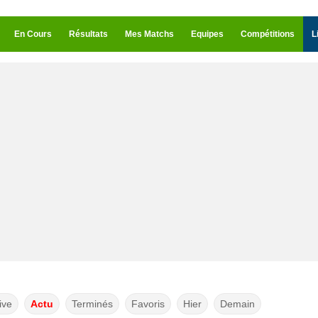
En Cours
Résultats
Mes Matchs
Equipes
Compétitions
L
ive
Actu
Terminés
Favoris
Hier
Demain