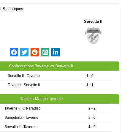
I Statistiques
Servette II
Confrontations Taverne vs Servette II
Servette II - Taverne
1 - 0
Taverne - Servette II
1 - 1
Derniers Matchs Taverne
Taverne - FC Paradiso
2 - 2
Sampdoria - Taverne
2 - 0
Servette II - Taverne
1 - 0