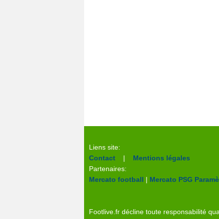
Liens site:
Contact
|
Mentions légales
Partenaires:
Mercato football
|
Mercato PSG
Paramèt
Footlive.fr décline toute responsabilité qua