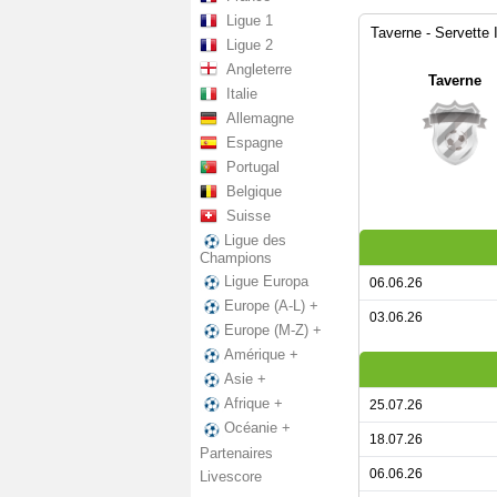
Ligue 1
Taverne - Servette I
Ligue 2
Angleterre
Taverne
Italie
Allemagne
Espagne
Portugal
Belgique
Suisse
Ligue des
Champions
Ligue Europa
06.06.26
Europe (A-L) +
03.06.26
Europe (M-Z) +
Amérique +
Asie +
Afrique +
25.07.26
Océanie +
18.07.26
Partenaires
06.06.26
Livescore