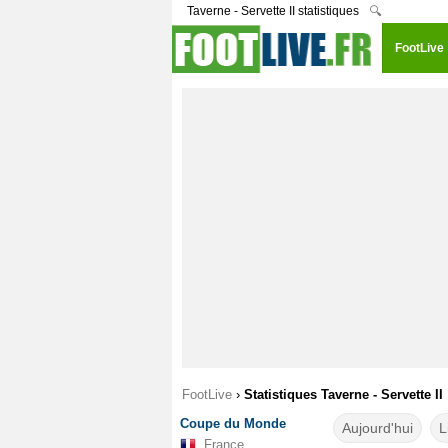
Taverne - Servette II statistiques
🔍
FootLive
FootLive
›
Statistiques Taverne - Servette II
Coupe du Monde
Aujourd'hui
L
France