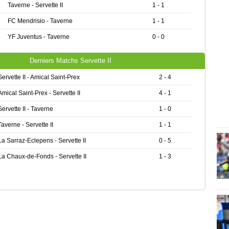
Taverne - Servette II
1 - 1
FC Mendrisio - Taverne
1 - 1
YF Juventus - Taverne
0 - 0
Derniers Matchs Servette II
Servette II - Amical Saint-Prex
2 - 4
Amical Saint-Prex - Servette II
4 - 1
Servette II - Taverne
1 - 0
Taverne - Servette II
1 - 1
La Sarraz-Eclepens - Servette II
0 - 5
La Chaux-de-Fonds - Servette II
1 - 3