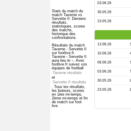
03.06.26
Stats du match du
30.05.26
match Taverne vs
Servette II: Derniers
23.05.26
résultats,
statistiques, scores
des matchs,
historique des
confrontations.
13.06.26
Résultats du match
Taverne - Servette II
sur footlive.fr.
10.06.26
Taverne - Servette II
aura lieu le --. Avec
06.06.26
footlive.fr suivez vos
équipes de football
03.06.26
Taverne résultats
et
30.05.26
Servette II résultats
. Tous les résultats,
23.05.26
les buteurs, scores
en 1ère mi-temps,
2ème mi-temps et fin
de match sur foot
live.