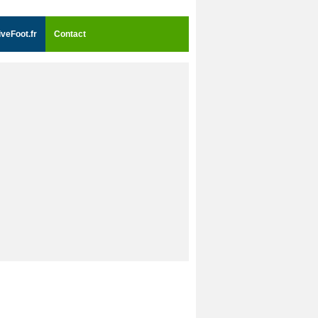
iveFoot.fr
Contact