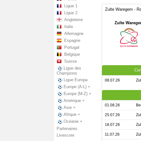
Ligue 1
Zulte Waregem - R
Ligue 2
Angleterre
Zulte Wareg
Italie
Allemagne
Espagne
Portugal
Belgique
Suisse
Ligue des
Con
Champions
Ligue Europa
08.07.26
Zu
Europe (A-L) +
Europe (M-Z) +
Amérique +
01.08.26
Be
Asie +
Afrique +
25.07.26
Zu
Océanie +
18.07.26
Zu
Partenaires
11.07.26
Zu
Livescore