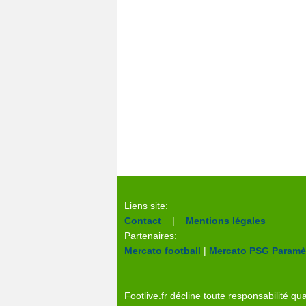
Liens site:
Contact
|
Mentions légales
Partenaires:
Mercato football
|
Mercato PSG
Paramèt
Footlive.fr décline toute responsabilité qua