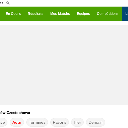
es
🔍
En Cours
Résultats
Mes Matchs
Equipes
Compétitions
L
aków Czestochowa
ive
Actu
Terminés
Favoris
Hier
Demain