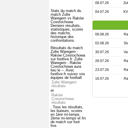
08.07.26
Zu
Stats du match du
04.07.26
KV
match Zulte
Waregem vs Raków
Czestochowa:
Derniers résultats,
statistiques, scores
des matchs,
06.08.26
Ra
historique des
confrontations.
02.08.26
Sl
Résultats du match
Zulte Waregem -
30.07.26
Va
Raków Czestochowa
sur footlive.fr. Zulte
26.07.26
Ra
Waregem - Raków
Czestochowa aura
23.07.26
Ra
lieu le --. Avec
footlive.fr suivez vos
équipes de football
16.07.26
Ra
Zulte Waregem
résultats
et
Raków
Czestochowa
résultats
. Tous les résultats,
les buteurs, scores
en 1ère mi-temps,
2ème mi-temps et fin
de match sur foot
live.