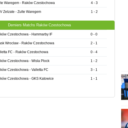
lte Waregem - Raków Czestochowa
4 - 3
V Zelzate - Zulte Waregem
1 - 2
Derniers Matchs Raków Czestochowa
ków Czestochowa - Hammarby IF
0 - 0
ask Wroclaw - Raków Czestochowa
2 - 1
lletta FC - Raków Czestochowa
0 - 4
ków Czestochowa - Wisla Plock
1 - 2
ków Czestochowa - Valletta FC
3 - 1
ków Czestochowa - GKS Katowice
1 - 1