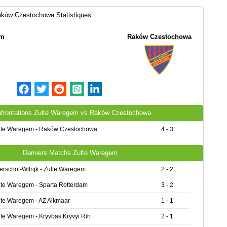
aków Czestochowa Statistiques
em
Raków Czestochowa
frontations Zulte Waregem vs Raków Czestochowa
lte Waregem - Raków Czestochowa
4 - 3
Derniers Matchs Zulte Waregem
erschot-Wilrijk - Zulte Waregem
2 - 2
lte Waregem - Sparta Rotterdam
3 - 2
lte Waregem - AZ Alkmaar
1 - 1
lte Waregem - Kryvbas Kryvyi Rih
2 - 1