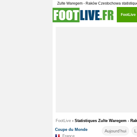
Zulte Waregem - Raków Czestochowa statistiqu
FootLive
FootLive
›
Statistiques Zulte Waregem - R
Coupe du Monde
Aujourd'hui
L
France