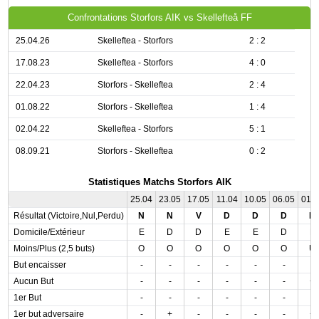
Confrontations Storfors AIK vs Skellefteå FF
25.04.26
Skelleftea - Storfors
2 : 2
17.08.23
Skelleftea - Storfors
4 : 0
22.04.23
Storfors - Skelleftea
2 : 4
01.08.22
Storfors - Skelleftea
1 : 4
02.04.22
Skelleftea - Storfors
5 : 1
08.09.21
Storfors - Skelleftea
0 : 2
Statistiques Matchs Storfors AIK
25.04
23.05
17.05
11.04
10.05
06.05
01.
Résultat (Victoire,Nul,Perdu)
N
N
V
D
D
D
D
Domicile/Extérieur
E
D
D
E
E
D
E
Moins/Plus (2,5 buts)
O
O
O
O
O
O
U
But encaisser
-
-
-
-
-
-
-
Aucun But
-
-
-
-
-
-
+
1er But
-
-
-
-
-
-
-
1er but adversaire
-
+
-
-
-
-
+