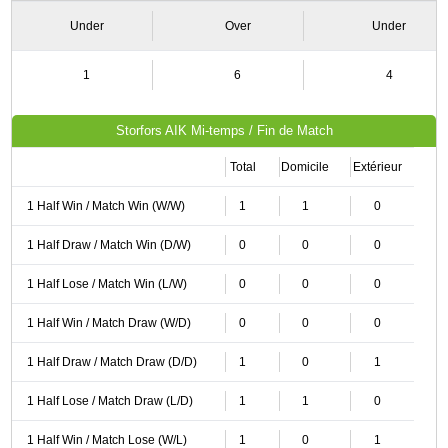
Under
Over
Under
1
6
4
Storfors AIK Mi-temps / Fin de Match
Total
Domicile
Extérieur
1 Half Win / Match Win (W/W)
1
1
0
1 Half Draw / Match Win (D/W)
0
0
0
1 Half Lose / Match Win (L/W)
0
0
0
1 Half Win / Match Draw (W/D)
0
0
0
1 Half Draw / Match Draw (D/D)
1
0
1
1 Half Lose / Match Draw (L/D)
1
1
0
1 Half Win / Match Lose (W/L)
1
0
1