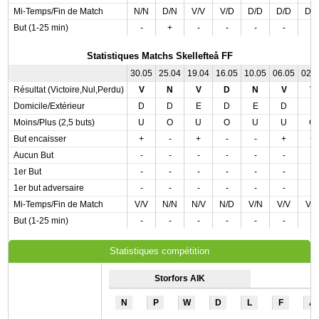
Mi-Temps/Fin de Match
N/N
D/N
V/V
V/D
D/D
D/D
D/
But (1-25 min)
-
+
-
-
-
-
-
Statistiques Matchs Skellefteå FF
30.05
25.04
19.04
16.05
10.05
06.05
02.
Résultat (Victoire,Nul,Perdu)
V
N
V
D
N
V
V
Domicile/Extérieur
D
D
E
D
E
D
E
Moins/Plus (2,5 buts)
U
O
U
O
U
U
O
But encaisser
+
-
+
-
-
+
+
Aucun But
-
-
-
-
-
-
-
1er But
-
-
-
-
-
-
-
1er but adversaire
-
-
-
-
-
-
-
Mi-Temps/Fin de Match
V/V
N/N
N/V
N/D
V/N
V/V
V/
But (1-25 min)
-
-
-
-
-
-
-
Statistiques compétition
Storfors AIK
N
P
W
D
L
F
A