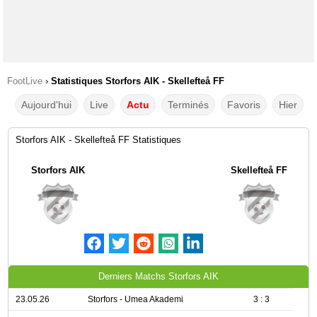
FootLive
›
Statistiques Storfors AIK - Skellefteå FF
Aujourd'hui
Live
Actu
Terminés
Favoris
Hier
Storfors AIK - Skellefteå FF Statistiques
Storfors AIK
Skellefteå FF
Derniers Matchs Storfors AIK
23.05.26
Storfors - Umea Akademi
3 : 3