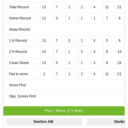
Total Record
13
7
1
2
4
11
21
Home Record
12
3
1
1
1
7
9
Away Record
1 H Record
13
7
2
1
4
5
8
2 H Record
13
7
1
2
4
6
13
Clean Sheet
13
5
1
1
3
8
16
Fail to score
2
7
1
2
4
11
21
Score First
Opp. Scores First
Plus / Moins (2.5 Buts)
Storfors AIK
Skelleft