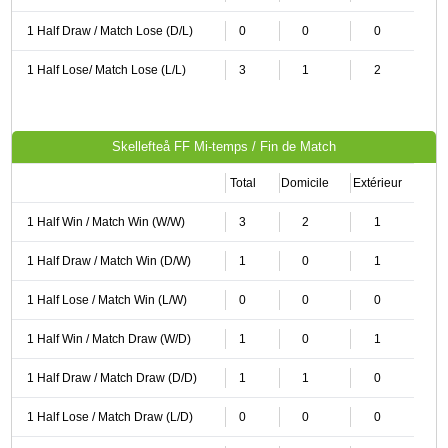
1 Half Draw / Match Lose (D/L)
0
0
0
1 Half Lose/ Match Lose (L/L)
3
1
2
Skellefteå FF Mi-temps / Fin de Match
Total
Domicile
Extérieur
1 Half Win / Match Win (W/W)
3
2
1
1 Half Draw / Match Win (D/W)
1
0
1
1 Half Lose / Match Win (L/W)
0
0
0
1 Half Win / Match Draw (W/D)
1
0
1
1 Half Draw / Match Draw (D/D)
1
1
0
1 Half Lose / Match Draw (L/D)
0
0
0