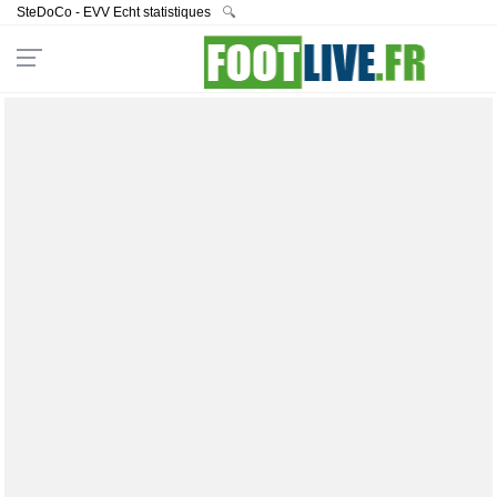
SteDoCo - EVV Echt statistiques
🔍